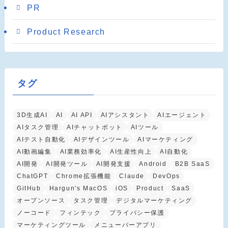
PR
Product Research
タグ
3D生成AI
AI
AI API
AIアシスタント
AIエージェント
AIタスク管理
AIチャットボット
AIツール
AIテスト自動化
AIデザインツール
AIマーケティング
AI動画編集
AI業務効率化
AI生産性向上
AI自動化
AI開発
AI開発ツール
AI開発支援
Android
B2B SaaS
ChatGPT
Chrome拡張機能
Claude
DevOps
GitHub
Hargun's MacOS
iOS
Product
SaaS
オープンソース
タスク管理
デジタルマーケティング
ノーコード
フィンテック
プライバシー保護
マーケティングツール
メニューバーアプリ