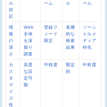
ル
ーム
ル
ーム
対
応
情
Web
登録フ
表層
ソーシ
報
全体
ィード
的な
ャルメ
の
を深
限定
検索
ディア
深
掘り
結果
特化
さ
調査
カ
高度
中程度
限定
中程度
ス
な設
的
タ
定可
マ
能
イ
ズ
性