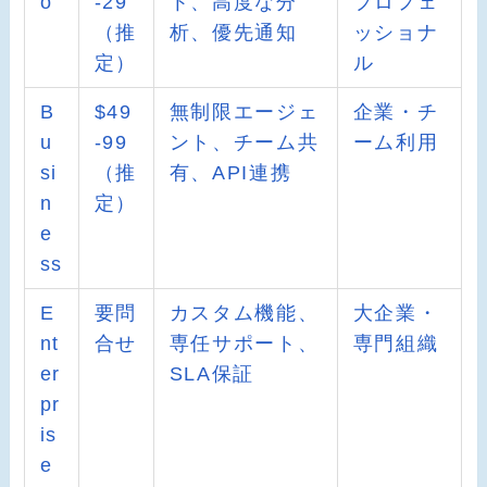
o
-29
ト、高度な分
プロフェ
（推
析、優先通知
ッショナ
定）
ル
B
$49
無制限エージェ
企業・チ
u
-99
ント、チーム共
ーム利用
si
（推
有、API連携
n
定）
e
ss
E
要問
カスタム機能、
大企業・
nt
合せ
専任サポート、
専門組織
er
SLA保証
pr
is
e