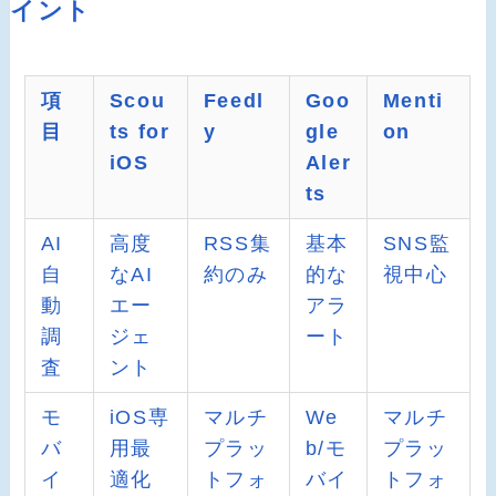
イント
項
Scou
Feedl
Goo
Menti
目
ts for
y
gle
on
iOS
Aler
ts
AI
高度
RSS集
基本
SNS監
自
なAI
約のみ
的な
視中心
動
エー
アラ
調
ジェ
ート
査
ント
モ
iOS専
マルチ
We
マルチ
バ
用最
プラッ
b/モ
プラッ
イ
適化
トフォ
バイ
トフォ