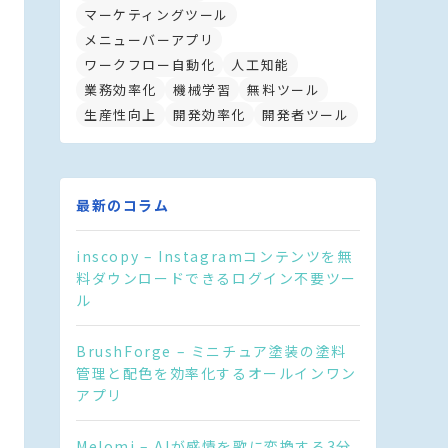
マーケティングツール
メニューバーアプリ
ワークフロー自動化
人工知能
業務効率化
機械学習
無料ツール
生産性向上
開発効率化
開発者ツール
最新のコラム
inscopy – Instagramコンテンツを無
料ダウンロードできるログイン不要ツー
ル
BrushForge – ミニチュア塗装の塗料
管理と配色を効率化するオールインワン
アプリ
Melomi – AIが感情を歌に変換する3分