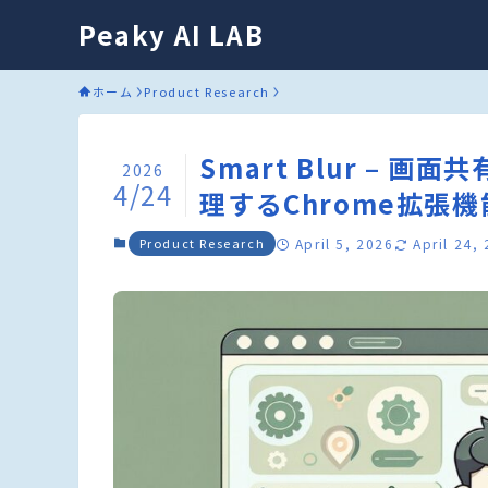
Peaky AI LAB
ホーム
Product Research
Smart Blur –
2026
4/24
理するChrome拡張機
Product Research
April 5, 2026
April 24,