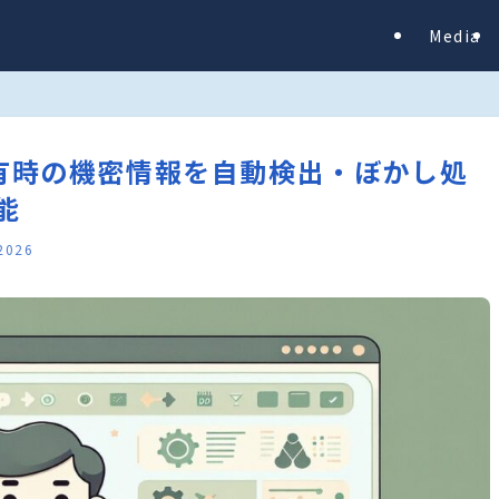
Media
 画面共有時の機密情報を自動検出・ぼかし処
能
 2026