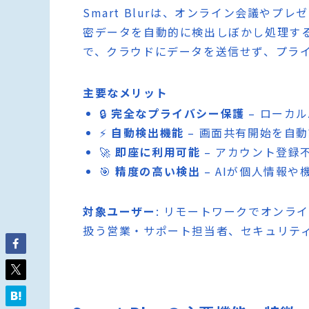
Smart Blurは、オンライン会議やプ
密データを自動的に検出しぼかし処理するC
で、クラウドにデータを送信せず、プラ
主要なメリット
🔒
完全なプライバシー保護
– ローカ
⚡
自動検出機能
– 画面共有開始を自
🚀
即座に利用可能
– アカウント登録
🎯
精度の高い検出
– AIが個人情報
対象ユーザー
: リモートワークでオンラ
扱う営業・サポート担当者、セキュリテ