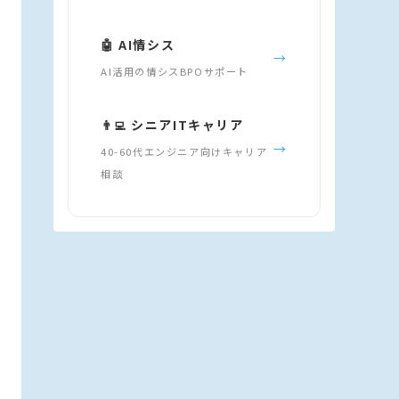
🤖 AI情シス
→
AI活用の情シスBPOサポート
👨‍💻 シニアITキャリア
→
40-60代エンジニア向けキャリア
相談