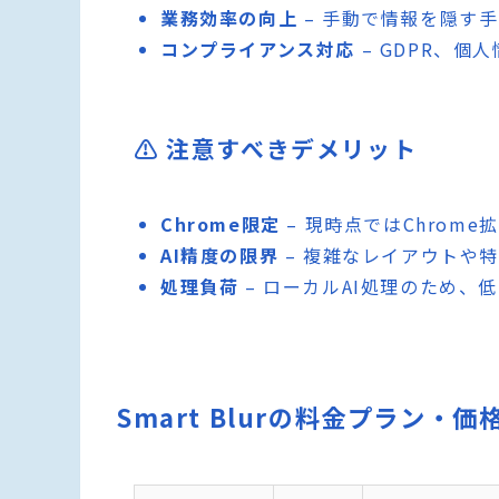
業務効率の向上
– 手動で情報を隠す
コンプライアンス対応
– GDPR、
⚠️ 注意すべきデメリット
Chrome限定
– 現時点ではChrom
AI精度の限界
– 複雑なレイアウトや
処理負荷
– ローカルAI処理のため、
Smart Blurの料金プラン・価