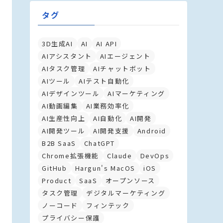
タグ
3D生成AI
AI
AI API
AIアシスタント
AIエージェント
AIタスク管理
AIチャットボット
AIツール
AIテスト自動化
AIデザインツール
AIマーケティング
AI動画編集
AI業務効率化
AI生産性向上
AI自動化
AI開発
AI開発ツール
AI開発支援
Android
B2B SaaS
ChatGPT
Chrome拡張機能
Claude
DevOps
GitHub
Hargun's MacOS
iOS
Product
SaaS
オープンソース
タスク管理
デジタルマーケティング
ノーコード
フィンテック
プライバシー保護