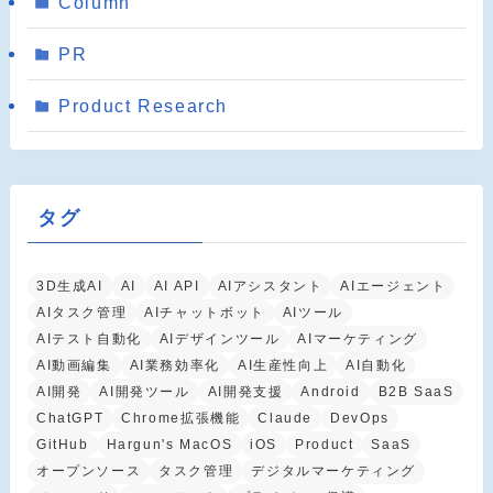
Column
PR
Product Research
タグ
3D生成AI
AI
AI API
AIアシスタント
AIエージェント
AIタスク管理
AIチャットボット
AIツール
AIテスト自動化
AIデザインツール
AIマーケティング
AI動画編集
AI業務効率化
AI生産性向上
AI自動化
AI開発
AI開発ツール
AI開発支援
Android
B2B SaaS
ChatGPT
Chrome拡張機能
Claude
DevOps
GitHub
Hargun's MacOS
iOS
Product
SaaS
オープンソース
タスク管理
デジタルマーケティング