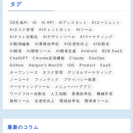
タグ
3D生成AI
AI
AI API
AIアシスタント
AIエージェント
AIタスク管理
AIチャットボット
AIツール
AIテスト自動化
AIデザインツール
AIマーケティング
AI動画編集
AI業務効率化
AI生産性向上
AI自動化
AI開発
AI開発ツール
AI開発支援
Android
B2B SaaS
ChatGPT
Chrome拡張機能
Claude
DevOps
GitHub
Hargun's MacOS
iOS
Product
SaaS
オープンソース
タスク管理
デジタルマーケティング
ノーコード
フィンテック
プライバシー保護
マーケティングツール
メニューバーアプリ
ワークフロー自動化
人工知能
業務効率化
機械学習
無料ツール
生産性向上
開発効率化
開発者ツール
最新のコラム