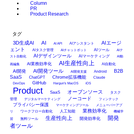
Column
PR
Product Research
タグ
AI
3D生成AI
AIエージ
AIアシスタント
AI API
ェント
AIタスク管理
AIツール
AIチャットボット
AIテ
AIデザインツール
AIマーケティング
スト自動化
AI動
AI生産性向上
AI業務効率化
AI自動化
画編集
AI開発ツール
AI開発
B2B
Android
AI開発支援
SaaS
Chrome拡張機能
ChatGPT
Claude
GitHub
DevOps
Hargun's MacOS
iOS
Product
オープンソース
SaaS
タスク
ノーコード
管理
デジタルマーケティング
フィンテック
プライバシー保護
マーケティングツール
メニューバーアプ
業務効率化
ワークフロー自動化
人工知能
リ
機械学
開発
生産性向上
開発効率化
無料ツール
習
者ツール