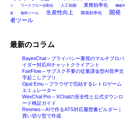
業務効率化
ワークフロー自動化
人工知能
リ
機械学
開発
生産性向上
開発効率化
無料ツール
習
者ツール
最新のコラム
BayesChat – プライバシー重視のマルチプロバ
イダー対応AIチャットクライアント
FairFlow – サブスク不要の従量課金型AI音声文
字起こしアプリ
Opal Emu – ブラウザで完結するレトロゲーム
エミュレーター
WexChat Pro – XChatの安全性と公式ダウンロ
ード検証ガイド
Resmeo – AIで作るATS対応履歴書ビルダー｜
買い切り型で作成