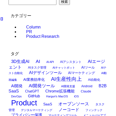
検索
カテゴリー
Column
PR
Product Research
タグ
AI
3D生成AI
AIエージ
AIアシスタント
AI API
ェント
AIタスク管理
AIツール
AIチャットボット
AIテ
AIデザインツール
AIマーケティング
スト自動化
AI動
AI生産性向上
AI業務効率化
AI自動化
画編集
AI開発ツール
AI開発
B2B
Android
AI開発支援
SaaS
Chrome拡張機能
ChatGPT
Claude
GitHub
DevOps
Hargun's MacOS
iOS
Product
オープンソース
SaaS
タスク
ノーコード
管理
デジタルマーケティング
フィンテック
プライバシー保護
マーケティングツール
メニューバーアプ