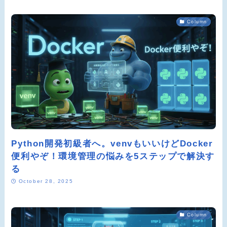
Column
Python開発初級者へ。venvもいいけどDocker
便利やぞ！環境管理の悩みを5ステップで解決す
る
October 28, 2025
Column