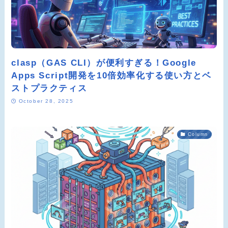
clasp（GAS CLI）が便利すぎる！Google
Apps Script開発を10倍効率化する使い方とベ
ストプラクティス
October 28, 2025
Column