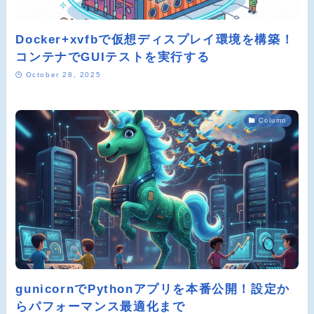
Docker+xvfbで仮想ディスプレイ環境を構築！
コンテナでGUIテストを実行する
October 28, 2025
Column
gunicornでPythonアプリを本番公開！設定か
らパフォーマンス最適化まで