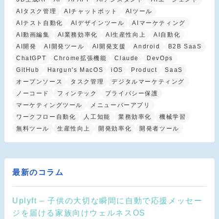
AIタスク管理
AIチャットボット
AIツール
AIテスト自動化
AIデザインツール
AIマーケティング
AI動画編集
AI業務効率化
AI生産性向上
AI自動化
AI開発
AI開発ツール
AI開発支援
Android
B2B SaaS
ChatGPT
Chrome拡張機能
Claude
DevOps
GitHub
Hargun's MacOS
iOS
Product
SaaS
オープンソース
タスク管理
デジタルマーケティング
ノーコード
フィンテック
プライバシー保護
マーケティングツール
メニューバーアプリ
ワークフロー自動化
人工知能
業務効率化
機械学習
無料ツール
生産性向上
開発効率化
開発者ツール
最新のコラム
Uplyft – 子供の大切な瞬間に自動で応援メッセー
ジを届ける家族向けウェルネスOS