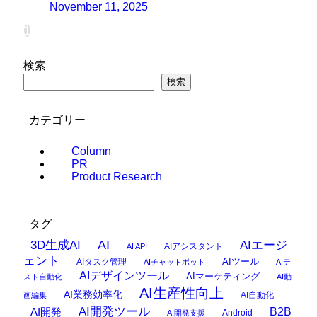
November 11, 2025
1
検索
検索
カテゴリー
Column
PR
Product Research
タグ
AI
3D生成AI
AIエージ
AIアシスタント
AI API
ェント
AIタスク管理
AIツール
AIチャットボット
AIテ
AIデザインツール
AIマーケティング
スト自動化
AI動
AI生産性向上
AI業務効率化
AI自動化
画編集
AI開発ツール
AI開発
B2B
Android
AI開発支援