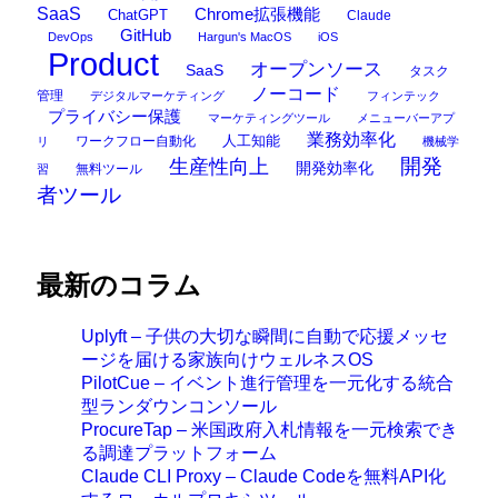
SaaS
Chrome拡張機能
ChatGPT
Claude
GitHub
DevOps
Hargun's MacOS
iOS
Product
オープンソース
SaaS
タスク
ノーコード
管理
デジタルマーケティング
フィンテック
プライバシー保護
マーケティングツール
メニューバーアプ
業務効率化
ワークフロー自動化
人工知能
リ
機械学
開発
生産性向上
開発効率化
無料ツール
習
者ツール
最新のコラム
Uplyft – 子供の大切な瞬間に自動で応援メッセ
ージを届ける家族向けウェルネスOS
PilotCue – イベント進行管理を一元化する統合
型ランダウンコンソール
ProcureTap – 米国政府入札情報を一元検索でき
る調達プラットフォーム
Claude CLI Proxy – Claude Codeを無料API化