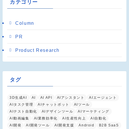
カテゴリー
Column
PR
Product Research
タグ
3D生成AI
AI
AI API
AIアシスタント
AIエージェント
AIタスク管理
AIチャットボット
AIツール
AIテスト自動化
AIデザインツール
AIマーケティング
AI動画編集
AI業務効率化
AI生産性向上
AI自動化
AI開発
AI開発ツール
AI開発支援
Android
B2B SaaS