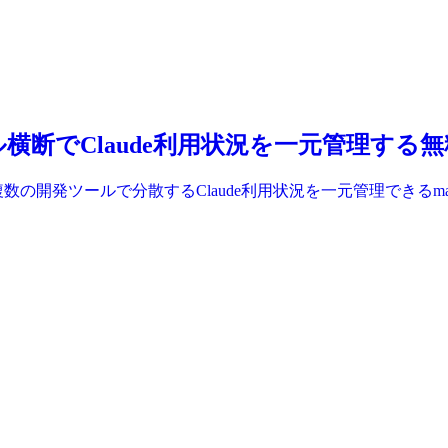
– 複数ツール横断でClaude利用状況を一元管理する
dsurf、Clineなど複数の開発ツールで分散するClaude利用状況を一