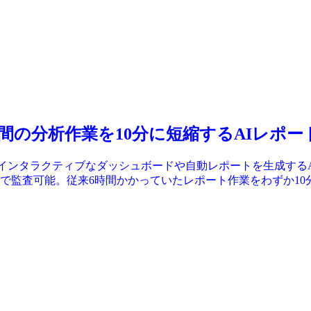
nalyst – 6時間の分析作業を10分に短縮するAI
は、生データから数分でインタラクティブなダッシュボードや自動レポートを
で監査可能。従来6時間かかっていたレポート作業をわずか10