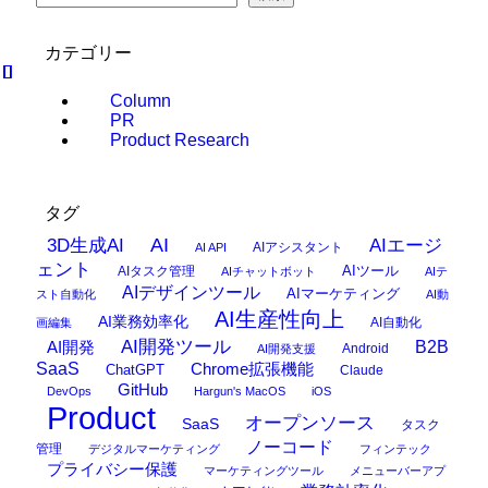
カテゴリー
Column
PR
Product Research
タグ
AI
3D生成AI
AIエージ
AIアシスタント
AI API
ェント
AIタスク管理
AIツール
AIチャットボット
AIテ
AIデザインツール
AIマーケティング
スト自動化
AI動
AI生産性向上
AI業務効率化
AI自動化
画編集
AI開発ツール
AI開発
B2B
Android
AI開発支援
SaaS
Chrome拡張機能
ChatGPT
Claude
GitHub
DevOps
Hargun's MacOS
iOS
Product
オープンソース
SaaS
タスク
ノーコード
管理
デジタルマーケティング
フィンテック
プライバシー保護
マーケティングツール
メニューバーアプ