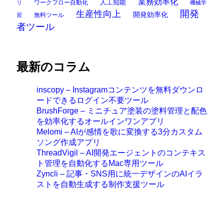
業務効率化
ワークフロー自動化
人工知能
リ
機械学
開発
生産性向上
開発効率化
無料ツール
習
者ツール
最新のコラム
inscopy – Instagramコンテンツを無料ダウンロ
ードできるログイン不要ツール
BrushForge – ミニチュア塗装の塗料管理と配色
を効率化するオールインワンアプリ
Melomi – AIが感情を歌に変換する3分カスタム
ソング作成アプリ
ThreadVigil – AI開発エージェントのコンテキス
ト管理を自動化するMac専用ツール
Zyncli – 記事・SNS用に統一デザインのAIイラ
ストを自動生成する制作支援ツール