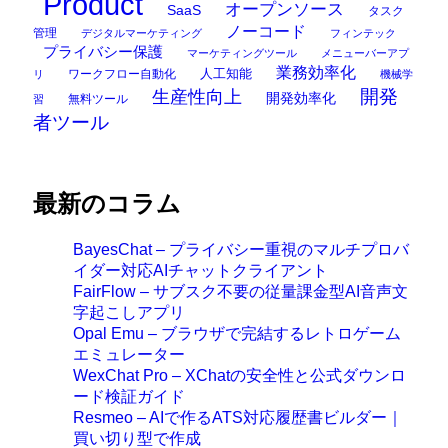
Product
オープンソース
SaaS
タスク
ノーコード
管理
デジタルマーケティング
フィンテック
プライバシー保護
マーケティングツール
メニューバーアプ
業務効率化
ワークフロー自動化
人工知能
リ
機械学
開発
生産性向上
開発効率化
無料ツール
習
者ツール
最新のコラム
BayesChat – プライバシー重視のマルチプロバ
イダー対応AIチャットクライアント
FairFlow – サブスク不要の従量課金型AI音声文
字起こしアプリ
Opal Emu – ブラウザで完結するレトロゲーム
エミュレーター
WexChat Pro – XChatの安全性と公式ダウンロ
ード検証ガイド
Resmeo – AIで作るATS対応履歴書ビルダー｜
買い切り型で作成