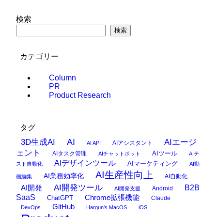
検索
検索
カテゴリー
Column
PR
Product Research
タグ
AI
3D生成AI
AIエージ
AIアシスタント
AI API
ェント
AIタスク管理
AIツール
AIチャットボット
AIテ
AIデザインツール
AIマーケティング
スト自動化
AI動
AI生産性向上
AI業務効率化
AI自動化
画編集
AI開発ツール
AI開発
B2B
Android
AI開発支援
SaaS
Chrome拡張機能
ChatGPT
Claude
GitHub
DevOps
Hargun's MacOS
iOS