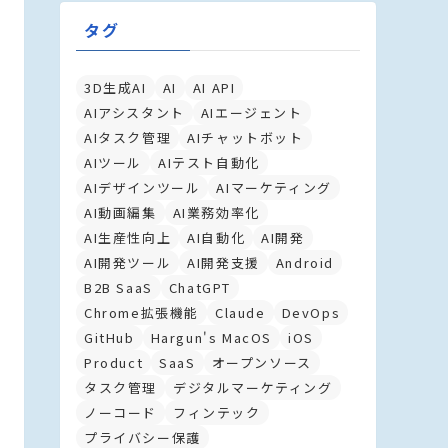
タグ
3D生成AI
AI
AI API
AIアシスタント
AIエージェント
AIタスク管理
AIチャットボット
AIツール
AIテスト自動化
AIデザインツール
AIマーケティング
AI動画編集
AI業務効率化
AI生産性向上
AI自動化
AI開発
AI開発ツール
AI開発支援
Android
B2B SaaS
ChatGPT
Chrome拡張機能
Claude
DevOps
GitHub
Hargun's MacOS
iOS
Product
SaaS
オープンソース
タスク管理
デジタルマーケティング
ノーコード
フィンテック
プライバシー保護