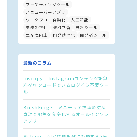
マーケティングツール
メニューバーアプリ
ワークフロー自動化
人工知能
業務効率化
機械学習
無料ツール
生産性向上
開発効率化
開発者ツール
最新のコラム
inscopy – Instagramコンテンツを無
料ダウンロードできるログイン不要ツー
ル
BrushForge – ミニチュア塗装の塗料
管理と配色を効率化するオールインワン
アプリ
Melomi – AIが感情を歌に変換する3分