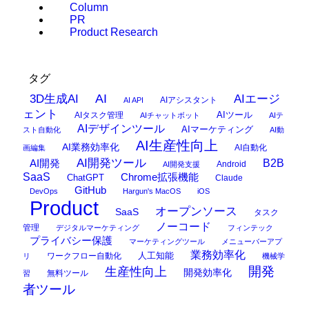
Column
PR
Product Research
タグ
AI
3D生成AI
AIエージ
AIアシスタント
AI API
ェント
AIタスク管理
AIツール
AIチャットボット
AIテ
AIデザインツール
AIマーケティング
スト自動化
AI動
AI生産性向上
AI業務効率化
AI自動化
画編集
AI開発ツール
AI開発
B2B
Android
AI開発支援
SaaS
Chrome拡張機能
ChatGPT
Claude
GitHub
DevOps
Hargun's MacOS
iOS
Product
オープンソース
SaaS
タスク
ノーコード
管理
デジタルマーケティング
フィンテック
プライバシー保護
マーケティングツール
メニューバーアプ
業務効率化
ワークフロー自動化
人工知能
リ
機械学
開発
生産性向上
開発効率化
無料ツール
習
者ツール