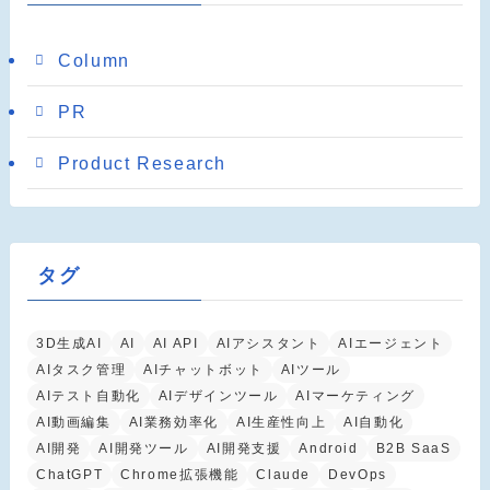
Column
PR
Product Research
タグ
3D生成AI
AI
AI API
AIアシスタント
AIエージェント
AIタスク管理
AIチャットボット
AIツール
AIテスト自動化
AIデザインツール
AIマーケティング
AI動画編集
AI業務効率化
AI生産性向上
AI自動化
AI開発
AI開発ツール
AI開発支援
Android
B2B SaaS
ChatGPT
Chrome拡張機能
Claude
DevOps