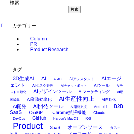
検索
検索
カテゴリー
Column
PR
Product Research
タグ
AI
3D生成AI
AIエージ
AIアシスタント
AI API
ェント
AIタスク管理
AIツール
AIチャットボット
AIテ
AIデザインツール
AIマーケティング
スト自動化
AI動
AI生産性向上
AI業務効率化
AI自動化
画編集
AI開発ツール
AI開発
B2B
Android
AI開発支援
SaaS
Chrome拡張機能
ChatGPT
Claude
GitHub
DevOps
Hargun's MacOS
iOS
Product
オープンソース
SaaS
タスク
ノーコード