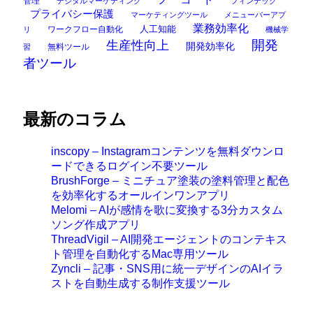
管理
デジタルマーケティング
フィンテック
プライバシー保護
マーケティングツール
メニューバーアプ
業務効率化
ワークフロー自動化
人工知能
リ
機械学
開発
生産性向上
開発効率化
無料ツール
習
者ツール
最新のコラム
inscopy – Instagramコンテンツを無料ダウンロ
ードできるログイン不要ツール
BrushForge – ミニチュア塗装の塗料管理と配色
を効率化するオールインワンアプリ
Melomi – AIが感情を歌に変換する3分カスタム
ソング作成アプリ
ThreadVigil – AI開発エージェントのコンテキス
ト管理を自動化するMac専用ツール
Zyncli – 記事・SNS用に統一デザインのAIイラ
ストを自動生成する制作支援ツール