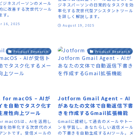
ビジネスパーソンのメール
ジネスパーソンの日常的なタスクを効
的に改善する次世代ツール
率化する次世代型アシスタントツール
ます。
を詳しく解説します。
r 16, 2025
August 19, 2025
Product Research
Product Research
il for macOS – AIが
Jotform Gmail Agent – AI
イを自動でタスク化す
があなたの文体で自動返信下書
生産性向上ツール
きを作成するGmail拡張機能
l for macOSは、AIを活用し
Gmailに接続して過去のメールやトー
理を効率化する次世代のメ
ンを学習し、あなたらしい返信メール
アントです。受信メールの
の下書きを自動生成するAIツール。メ