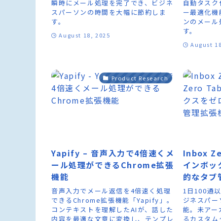
瞬時にメール処理を完了でき、ビジネ
自動タスク
スパーソンの時間を大幅に節約しま
ー最適化機
す。
ンのメール
す。
August 18, 2025
August 1
Product Research
Yapify – 音声入力で4倍速くメ
Inbox Z
ール処理ができるChrome拡張
インボッ
機能
的なタブ
音声入力でメール返信を4倍速く処理
1日100
できるChrome拡張機能「Yapify」。
ジネスパーソ
コンテキストを理解したAIが、話した
能。未アー
内容を最適な文章に変換し、テンプレ
るカスタム