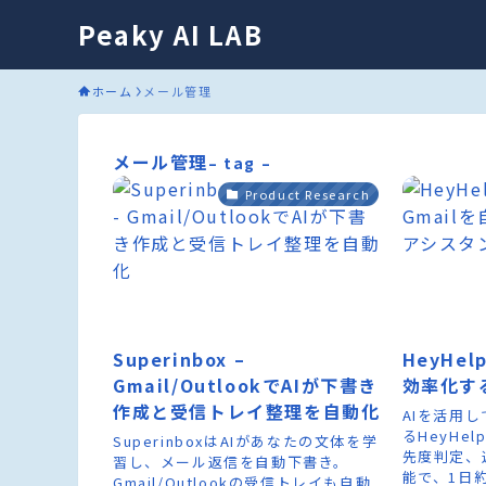
Peaky AI LAB
ホーム
メール管理
メール管理
– tag –
Product Research
Superinbox –
HeyHel
Gmail/OutlookでAIが下書き
効率化す
作成と受信トレイ整理を自動化
AIを活用し
るHeyHe
SuperinboxはAIがあなたの文体を学
先度判定、
習し、メール返信を自動下書き。
能で、1日
Gmail/Outlookの受信トレイも自動