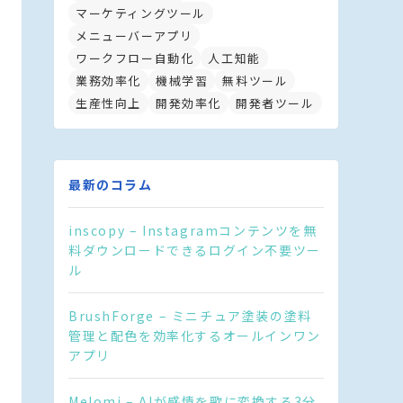
マーケティングツール
メニューバーアプリ
ワークフロー自動化
人工知能
業務効率化
機械学習
無料ツール
生産性向上
開発効率化
開発者ツール
最新のコラム
inscopy – Instagramコンテンツを無
料ダウンロードできるログイン不要ツー
ル
BrushForge – ミニチュア塗装の塗料
管理と配色を効率化するオールインワン
アプリ
Melomi – AIが感情を歌に変換する3分