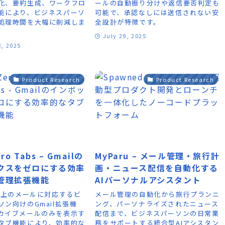
化、要約生成、ワークフロ
ールの自動振り分けや返信要否判定も
能により、ビジネスパーソ
可能で、承認なしには送信されない安
処理時間を大幅に削減しま
全設計が特徴です。
July 29, 2025
8, 2025
Product Research
Product Research
ero Tabs – Gmailの
MyParu – メール管理・旅行計
クスをゼロにする効率
画・ニュース配信を自動化する
管理拡張機能
AIパーソナルアシスタント
通以上のメールに対応するビ
メール管理の自動化から旅行プランニ
ン向けのGmail拡張機
ング、パーソナライズされたニュース
カイブメールのみを表示す
配信まで、ビジネスパーソンの日常業
タブ機能により、効率的な
務をサポートする統合型AIアシスタン