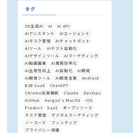
タグ
3D生成AI
AI
AI API
AIアシスタント
AIエージェント
AIタスク管理
AIチャットボット
AIツール
AIテスト自動化
AIデザインツール
AIマーケティング
AI動画編集
AI業務効率化
AI生産性向上
AI自動化
AI開発
AI開発ツール
AI開発支援
Android
B2B SaaS
ChatGPT
Chrome拡張機能
Claude
DevOps
GitHub
Hargun's MacOS
iOS
Product
SaaS
オープンソース
タスク管理
デジタルマーケティング
ノーコード
フィンテック
プライバシー保護