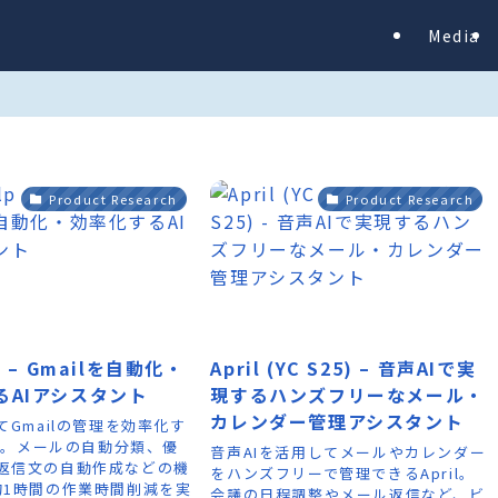
Media
Product Research
Product Research
p – Gmailを自動化・
April (YC S25) – 音声AIで実
るAIアシスタント
現するハンズフリーなメール・
カレンダー管理アシスタント
てGmailの管理を効率化す
lp。メールの自動分類、優
音声AIを活用してメールやカレンダー
返信文の自動作成などの機
をハンズフリーで管理できるApril。
約1時間の作業時間削減を実
会議の日程調整やメール返信など、ビ