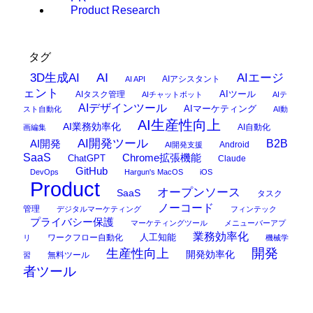
Product Research
タグ
AI
3D生成AI
AIエージ
AIアシスタント
AI API
ェント
AIタスク管理
AIツール
AIチャットボット
AIテ
AIデザインツール
AIマーケティング
スト自動化
AI動
AI生産性向上
AI業務効率化
AI自動化
画編集
AI開発ツール
AI開発
B2B
Android
AI開発支援
SaaS
Chrome拡張機能
ChatGPT
Claude
GitHub
DevOps
Hargun's MacOS
iOS
Product
オープンソース
SaaS
タスク
ノーコード
管理
デジタルマーケティング
フィンテック
プライバシー保護
マーケティングツール
メニューバーアプ
業務効率化
ワークフロー自動化
人工知能
リ
機械学
開発
生産性向上
開発効率化
無料ツール
習
者ツール