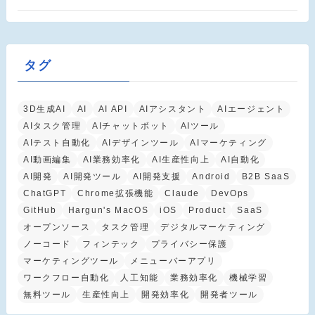
タグ
3D生成AI
AI
AI API
AIアシスタント
AIエージェント
AIタスク管理
AIチャットボット
AIツール
AIテスト自動化
AIデザインツール
AIマーケティング
AI動画編集
AI業務効率化
AI生産性向上
AI自動化
AI開発
AI開発ツール
AI開発支援
Android
B2B SaaS
ChatGPT
Chrome拡張機能
Claude
DevOps
GitHub
Hargun's MacOS
iOS
Product
SaaS
オープンソース
タスク管理
デジタルマーケティング
ノーコード
フィンテック
プライバシー保護
マーケティングツール
メニューバーアプリ
ワークフロー自動化
人工知能
業務効率化
機械学習
無料ツール
生産性向上
開発効率化
開発者ツール