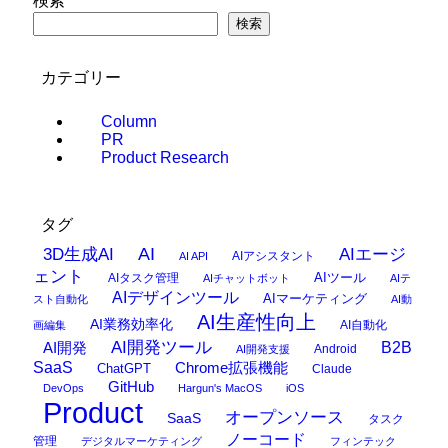
検索
検索
カテゴリー
Column
PR
Product Research
タグ
AI
3D生成AI
AIエージ
AIアシスタント
AI API
ェント
AIタスク管理
AIツール
AIチャットボット
AIテ
AIデザインツール
AIマーケティング
スト自動化
AI動
AI生産性向上
AI業務効率化
AI自動化
画編集
AI開発ツール
AI開発
B2B
Android
AI開発支援
SaaS
Chrome拡張機能
ChatGPT
Claude
GitHub
DevOps
Hargun's MacOS
iOS
Product
オープンソース
SaaS
タスク
ノーコード
管理
デジタルマーケティング
フィンテック