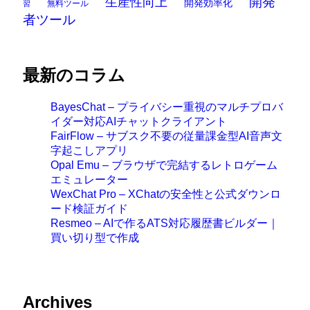
開発
生産性向上
開発効率化
無料ツール
習
者ツール
最新のコラム
BayesChat – プライバシー重視のマルチプロバ
イダー対応AIチャットクライアント
FairFlow – サブスク不要の従量課金型AI音声文
字起こしアプリ
Opal Emu – ブラウザで完結するレトロゲーム
エミュレーター
WexChat Pro – XChatの安全性と公式ダウンロ
ード検証ガイド
Resmeo – AIで作るATS対応履歴書ビルダー｜
買い切り型で作成
Archives