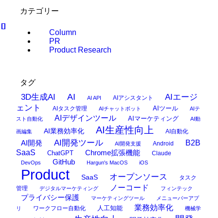
カテゴリー
Column
PR
Product Research
タグ
AI
3D生成AI
AIエージ
AIアシスタント
AI API
ェント
AIタスク管理
AIツール
AIチャットボット
AIテ
AIデザインツール
AIマーケティング
スト自動化
AI動
AI生産性向上
AI業務効率化
AI自動化
画編集
AI開発ツール
AI開発
B2B
Android
AI開発支援
SaaS
Chrome拡張機能
ChatGPT
Claude
GitHub
DevOps
Hargun's MacOS
iOS
Product
オープンソース
SaaS
タスク
ノーコード
管理
デジタルマーケティング
フィンテック
プライバシー保護
マーケティングツール
メニューバーアプ
業務効率化
ワークフロー自動化
人工知能
リ
機械学