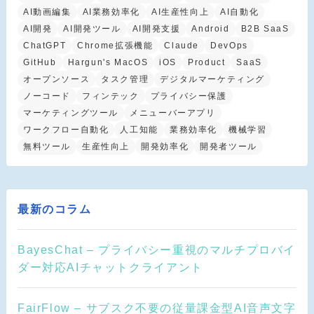
AI動画編集
AI業務効率化
AI生産性向上
AI自動化
AI開発
AI開発ツール
AI開発支援
Android
B2B SaaS
ChatGPT
Chrome拡張機能
Claude
DevOps
GitHub
Hargun's MacOS
iOS
Product
SaaS
オープンソース
タスク管理
デジタルマーケティング
ノーコード
フィンテック
プライバシー保護
マーケティングツール
メニューバーアプリ
ワークフロー自動化
人工知能
業務効率化
機械学習
無料ツール
生産性向上
開発効率化
開発者ツール
最新のコラム
BayesChat – プライバシー重視のマルチプロバイ
ダー対応AIチャットクライアント
FairFlow – サブスク不要の従量課金型AI音声文字