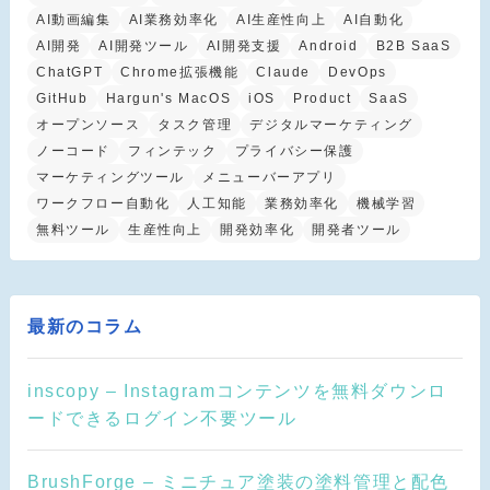
AI動画編集
AI業務効率化
AI生産性向上
AI自動化
AI開発
AI開発ツール
AI開発支援
Android
B2B SaaS
ChatGPT
Chrome拡張機能
Claude
DevOps
GitHub
Hargun's MacOS
iOS
Product
SaaS
オープンソース
タスク管理
デジタルマーケティング
ノーコード
フィンテック
プライバシー保護
マーケティングツール
メニューバーアプリ
ワークフロー自動化
人工知能
業務効率化
機械学習
無料ツール
生産性向上
開発効率化
開発者ツール
最新のコラム
inscopy – Instagramコンテンツを無料ダウンロ
ードできるログイン不要ツール
BrushForge – ミニチュア塗装の塗料管理と配色