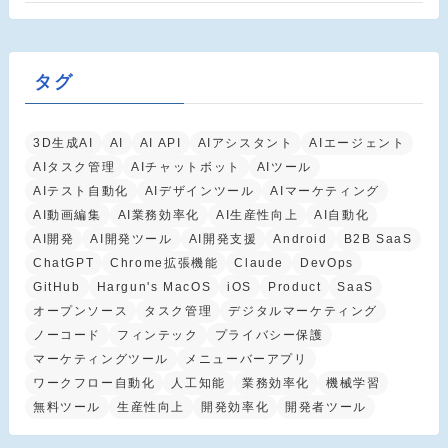
タグ
3D生成AI
AI
AI API
AIアシスタント
AIエージェント
AIタスク管理
AIチャットボット
AIツール
AIテスト自動化
AIデザインツール
AIマーケティング
AI動画編集
AI業務効率化
AI生産性向上
AI自動化
AI開発
AI開発ツール
AI開発支援
Android
B2B SaaS
ChatGPT
Chrome拡張機能
Claude
DevOps
GitHub
Hargun's MacOS
iOS
Product
SaaS
オープンソース
タスク管理
デジタルマーケティング
ノーコード
フィンテック
プライバシー保護
マーケティングツール
メニューバーアプリ
ワークフロー自動化
人工知能
業務効率化
機械学習
無料ツール
生産性向上
開発効率化
開発者ツール