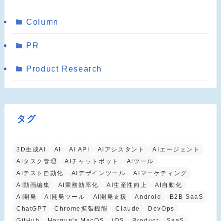
Column
PR
Product Research
タグ
3D生成AI
AI
AI API
AIアシスタント
AIエージェント
AIタスク管理
AIチャットボット
AIツール
AIテスト自動化
AIデザインツール
AIマーケティング
AI動画編集
AI業務効率化
AI生産性向上
AI自動化
AI開発
AI開発ツール
AI開発支援
Android
B2B SaaS
ChatGPT
Chrome拡張機能
Claude
DevOps
GitHub
Hargun's MacOS
iOS
Product
SaaS