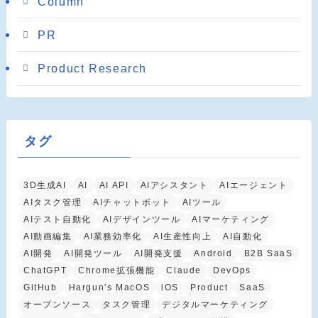
Column
PR
Product Research
タグ
3D生成AI
AI
AI API
AIアシスタント
AIエージェント
AIタスク管理
AIチャットボット
AIツール
AIテスト自動化
AIデザインツール
AIマーケティング
AI動画編集
AI業務効率化
AI生産性向上
AI自動化
AI開発
AI開発ツール
AI開発支援
Android
B2B SaaS
ChatGPT
Chrome拡張機能
Claude
DevOps
GitHub
Hargun's MacOS
iOS
Product
SaaS
オープンソース
タスク管理
デジタルマーケティング