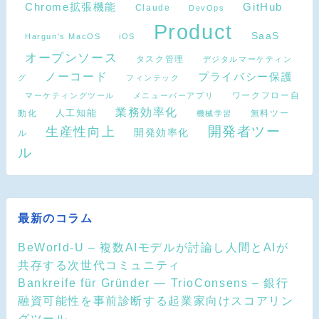
Chrome拡張機能
GitHub
Claude
DevOps
Product
SaaS
Hargun's MacOS
iOS
オープンソース
タスク管理
デジタルマーケティン
ノーコード
プライバシー保護
グ
フィンテック
ワークフロー自
マーケティングツール
メニューバーアプリ
業務効率化
動化
人工知能
無料ツー
機械学習
開発者ツー
生産性向上
開発効率化
ル
ル
最新のコラム
BeWorld-U – 複数AIモデルが討論し人間とAIが
共存する次世代コミュニティ
Bankreife für Gründer — TrioConsens – 銀行
融資可能性を事前診断する起業家向けスコアリン
グツール