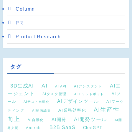
Column
PR
Product Research
タグ
AI
3D生成AI
AIエ
AIアシスタント
AI API
ージェント
AIタスク管理
AIツ
AIチャットボット
AIデザインツール
AIマーケ
ール
AIテスト自動化
AI生産性
ティング
AI業務効率化
AI動画編集
向上
AI開発ツール
AI開発
AI自動化
AI開
B2B SaaS
Android
ChatGPT
発支援