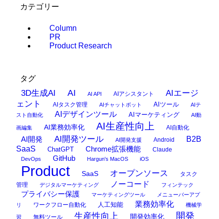
カテゴリー
Column
PR
Product Research
タグ
AI
3D生成AI
AIエージ
AIアシスタント
AI API
ェント
AIタスク管理
AIツール
AIチャットボット
AIテ
AIデザインツール
AIマーケティング
スト自動化
AI動
AI生産性向上
AI業務効率化
AI自動化
画編集
AI開発ツール
AI開発
B2B
Android
AI開発支援
SaaS
Chrome拡張機能
ChatGPT
Claude
GitHub
DevOps
Hargun's MacOS
iOS
Product
オープンソース
SaaS
タスク
ノーコード
管理
デジタルマーケティング
フィンテック
プライバシー保護
マーケティングツール
メニューバーアプ
業務効率化
ワークフロー自動化
人工知能
リ
機械学
開発
生産性向上
開発効率化
無料ツール
習