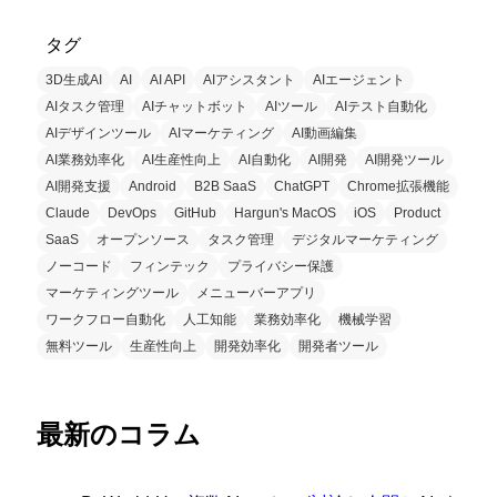
タグ
3D生成AI
AI
AI API
AIアシスタント
AIエージェント
AIタスク管理
AIチャットボット
AIツール
AIテスト自動化
AIデザインツール
AIマーケティング
AI動画編集
AI業務効率化
AI生産性向上
AI自動化
AI開発
AI開発ツール
AI開発支援
Android
B2B SaaS
ChatGPT
Chrome拡張機能
Claude
DevOps
GitHub
Hargun's MacOS
iOS
Product
SaaS
オープンソース
タスク管理
デジタルマーケティング
ノーコード
フィンテック
プライバシー保護
マーケティングツール
メニューバーアプリ
ワークフロー自動化
人工知能
業務効率化
機械学習
無料ツール
生産性向上
開発効率化
開発者ツール
最新のコラム