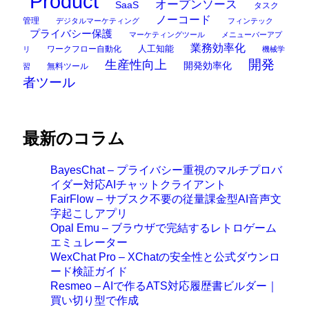
Product
オープンソース
SaaS
タスク
ノーコード
管理
デジタルマーケティング
フィンテック
プライバシー保護
マーケティングツール
メニューバーアプ
業務効率化
ワークフロー自動化
人工知能
リ
機械学
開発
生産性向上
開発効率化
無料ツール
習
者ツール
最新のコラム
BayesChat – プライバシー重視のマルチプロバ
イダー対応AIチャットクライアント
FairFlow – サブスク不要の従量課金型AI音声文
字起こしアプリ
Opal Emu – ブラウザで完結するレトロゲーム
エミュレーター
WexChat Pro – XChatの安全性と公式ダウンロ
ード検証ガイド
Resmeo – AIで作るATS対応履歴書ビルダー｜
買い切り型で作成