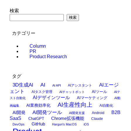
検索
検索
カテゴリー
Column
PR
Product Research
タグ
AI
3D生成AI
AIエージ
AIアシスタント
AI API
ェント
AIタスク管理
AIツール
AIチャットボット
AIテ
AIデザインツール
AIマーケティング
スト自動化
AI動
AI生産性向上
AI業務効率化
AI自動化
画編集
AI開発ツール
AI開発
B2B
Android
AI開発支援
SaaS
Chrome拡張機能
ChatGPT
Claude
GitHub
DevOps
Hargun's MacOS
iOS