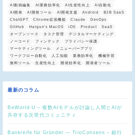
AI動画編集
AI業務効率化
AI生産性向上
AI自動化
AI開発
AI開発ツール
AI開発支援
Android
B2B SaaS
ChatGPT
Chrome拡張機能
Claude
DevOps
GitHub
Hargun's MacOS
iOS
Product
SaaS
オープンソース
タスク管理
デジタルマーケティング
ノーコード
フィンテック
プライバシー保護
マーケティングツール
メニューバーアプリ
ワークフロー自動化
人工知能
業務効率化
機械学習
無料ツール
生産性向上
開発効率化
開発者ツール
最新のコラム
BeWorld-U – 複数AIモデルが討論し人間とAIが
共存する次世代コミュニティ
Bankreife für Gründer — TrioConsens – 銀行