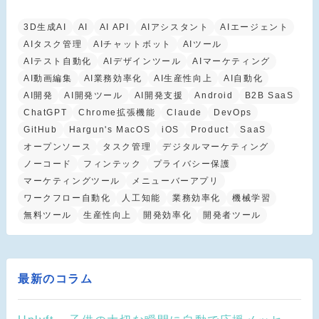
3D生成AI
AI
AI API
AIアシスタント
AIエージェント
AIタスク管理
AIチャットボット
AIツール
AIテスト自動化
AIデザインツール
AIマーケティング
AI動画編集
AI業務効率化
AI生産性向上
AI自動化
AI開発
AI開発ツール
AI開発支援
Android
B2B SaaS
ChatGPT
Chrome拡張機能
Claude
DevOps
GitHub
Hargun's MacOS
iOS
Product
SaaS
オープンソース
タスク管理
デジタルマーケティング
ノーコード
フィンテック
プライバシー保護
マーケティングツール
メニューバーアプリ
ワークフロー自動化
人工知能
業務効率化
機械学習
無料ツール
生産性向上
開発効率化
開発者ツール
最新のコラム