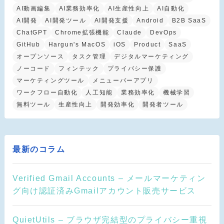
AI動画編集
AI業務効率化
AI生産性向上
AI自動化
AI開発
AI開発ツール
AI開発支援
Android
B2B SaaS
ChatGPT
Chrome拡張機能
Claude
DevOps
GitHub
Hargun's MacOS
iOS
Product
SaaS
オープンソース
タスク管理
デジタルマーケティング
ノーコード
フィンテック
プライバシー保護
マーケティングツール
メニューバーアプリ
ワークフロー自動化
人工知能
業務効率化
機械学習
無料ツール
生産性向上
開発効率化
開発者ツール
最新のコラム
Verified Gmail Accounts – メールマーケティン
グ向け認証済みGmailアカウント販売サービス
QuietUtils – ブラウザ完結型のプライバシー重視