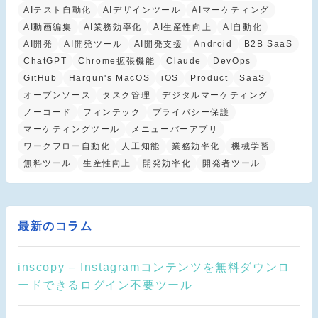
AIテスト自動化
AIデザインツール
AIマーケティング
AI動画編集
AI業務効率化
AI生産性向上
AI自動化
AI開発
AI開発ツール
AI開発支援
Android
B2B SaaS
ChatGPT
Chrome拡張機能
Claude
DevOps
GitHub
Hargun's MacOS
iOS
Product
SaaS
オープンソース
タスク管理
デジタルマーケティング
ノーコード
フィンテック
プライバシー保護
マーケティングツール
メニューバーアプリ
ワークフロー自動化
人工知能
業務効率化
機械学習
無料ツール
生産性向上
開発効率化
開発者ツール
最新のコラム
inscopy – Instagramコンテンツを無料ダウンロ
ードできるログイン不要ツール