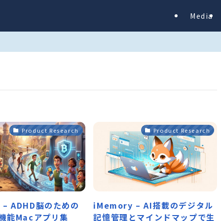
Media
Product Research
Product Research
el – ADHD脳のための
iMemory – AI搭載のデジタル
機能Macアプリ集
記憶管理とマインドマップで生