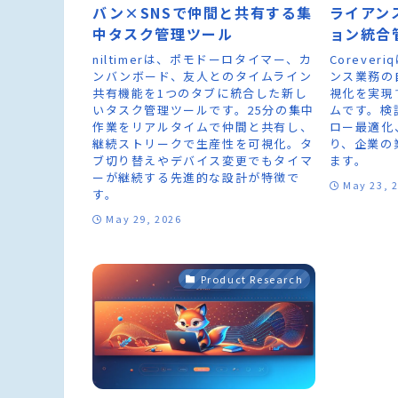
バン×SNSで仲間と共有する集
ライアン
中タスク管理ツール
ョン統合
niltimerは、ポモドーロタイマー、カ
Coreve
ンバンボード、友人とのタイムライン
ンス業務の
共有機能を1つのタブに統合した新し
視化を実現
いタスク管理ツールです。25分の集中
ムです。検
作業をリアルタイムで仲間と共有し、
ロー最適化
継続ストリークで生産性を可視化。タ
り、企業の
ブ切り替えやデバイス変更でもタイマ
ます。
ーが継続する先進的な設計が特徴で
May 23, 
す。
May 29, 2026
Product Research