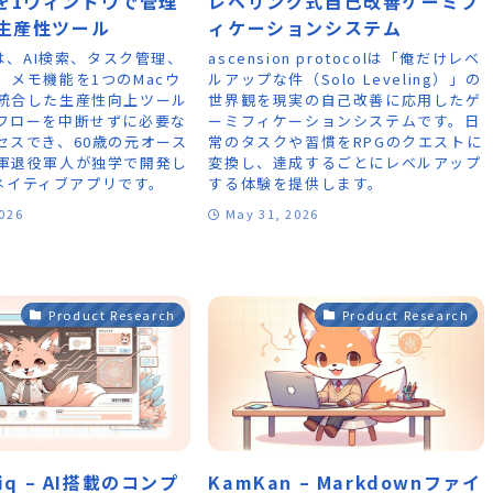
を1ウィンドウで管理
レベリング式自己改善ゲーミフ
c生産性ツール
ィケーションシステム
Oは、AI検索、タスク管理、
ascension protocolは「俺だけレベ
、メモ機能を1つのMacウ
ルアップな件（Solo Leveling）」の
統合した生産性向上ツール
世界観を現実の自己改善に応用したゲ
フローを中断せずに必要な
ーミフィケーションシステムです。日
セスでき、60歳の元オース
常のタスクや習慣をRPGのクエストに
軍退役軍人が独学で開発し
変換し、達成するごとにレベルアップ
UIネイティブアプリです。
する体験を提供します。
2026
May 31, 2026
Product Research
Product Research
riq – AI搭載のコンプ
KamKan – Markdownファイ