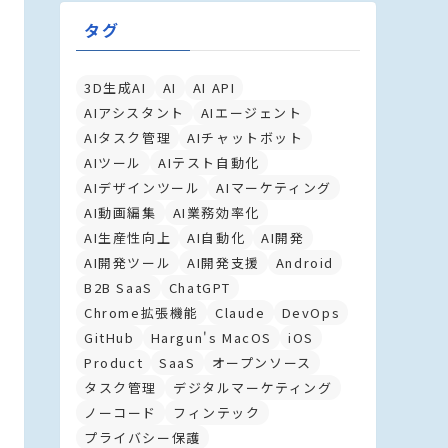
タグ
3D生成AI
AI
AI API
AIアシスタント
AIエージェント
AIタスク管理
AIチャットボット
AIツール
AIテスト自動化
AIデザインツール
AIマーケティング
AI動画編集
AI業務効率化
AI生産性向上
AI自動化
AI開発
AI開発ツール
AI開発支援
Android
B2B SaaS
ChatGPT
Chrome拡張機能
Claude
DevOps
GitHub
Hargun's MacOS
iOS
Product
SaaS
オープンソース
タスク管理
デジタルマーケティング
ノーコード
フィンテック
プライバシー保護