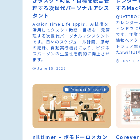
がタスク・時間・目標を統合管
レンダー
理する次世代パーソナルアシス
するMa
タント
QUATTR
カレンダー
Akaion Time Life appは、AI技術を
ィンドウに
活用してタスク・時間・目標を一元管
です。作業
理する次世代パーソナルアシスタント
情報へアク
です。日々のスケジュール計画、思考
トラリア空
の記録、自動実行機能により、ビジネ
たSwift
スパーソンの生産性を劇的に向上させ
ます。
June 3, 
June 15, 2026
Product Research
niltimer – ポモドーロ×カン
Coreve