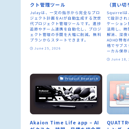
クト管理ツール
（買い切
Julayは、一文の指示から完全なプロ
Squirr
ジェクト計画をAIが自動生成する次世
て設計され
代プロジェクト管理ツールです。進捗
ケーション
追跡やチーム連携を自動化し、プロジ
活用し、時
ェクト管理の手間を大幅に削減。無料
解消、深夜
プランからスタートできます。
ADHD特
格でサブス
June 25, 2026
ーカル保存
June 18,
Product Research
Akaion Time Life app – AI
QUATT