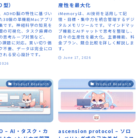
り型）
産性を最大化
elは、ADHD脳の特性に基づい
iMemoryは、AI技術を活用して記
た38個の単機能Macアプリ
憶・目標・集中力を統合管理するデジ
集です。神経科学の知見を
タルメモリツールです。マインドマッ
間の可視化、タスク麻痺の
プ機能とAIチャットで思考を整理し、
の思考ループ対策など、
日々の生産性を最大化。主要機能、料
有の課題に対応。買い切り価
金プラン、競合比較を詳しく解説しま
ク不要、データは完全にロ
す。
される安心設計です。
June 17, 2026
 2026
Product Research
Product Research
RO – AI・タスク・カ
ascension protocol – ソロ