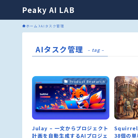
Peaky AI LAB
ホーム
AIタスク管理
AIタスク管理
– tag –
Product Research
Julay – 一文からプロジェクト
Squirr
計画を自動生成するAIプロジェ
38個の単