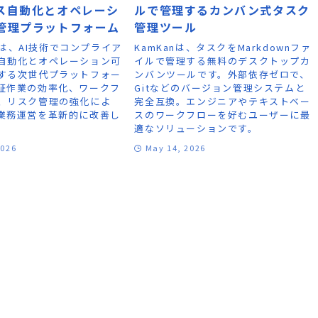
ス自動化とオペレーシ
ルで管理するカンバン式タスク
管理プラットフォーム
管理ツール
riqは、AI技術でコンプライア
KamKanは、タスクをMarkdownファ
自動化とオペレーション可
イルで管理する無料のデスクトップカ
する次世代プラットフォー
ンバンツールです。外部依存ゼロで、
証作業の効率化、ワークフ
Gitなどのバージョン管理システムと
、リスク管理の強化によ
完全互換。エンジニアやテキストベー
業務運営を革新的に改善し
スのワークフローを好むユーザーに最
適なソリューションです。
2026
May 14, 2026