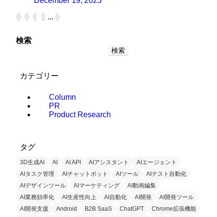
December 19, 2025
1
2
3
4
...
8
検索
検索
カテゴリー
Column
PR
Product Research
タグ
3D生成AI
AI
AI API
AIアシスタント
AIエージェント
AIタスク管理
AIチャットボット
AIツール
AIテスト自動化
AIデザインツール
AIマーケティング
AI動画編集
AI業務効率化
AI生産性向上
AI自動化
AI開発
AI開発ツール
AI開発支援
Android
B2B SaaS
ChatGPT
Chrome拡張機能