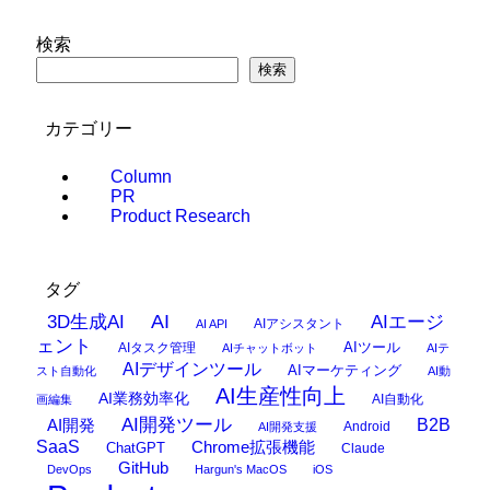
検索
検索
カテゴリー
Column
PR
Product Research
タグ
AI
3D生成AI
AIエージ
AIアシスタント
AI API
ェント
AIタスク管理
AIツール
AIチャットボット
AIテ
AIデザインツール
AIマーケティング
スト自動化
AI動
AI生産性向上
AI業務効率化
AI自動化
画編集
AI開発ツール
AI開発
B2B
Android
AI開発支援
SaaS
Chrome拡張機能
ChatGPT
Claude
GitHub
DevOps
Hargun's MacOS
iOS