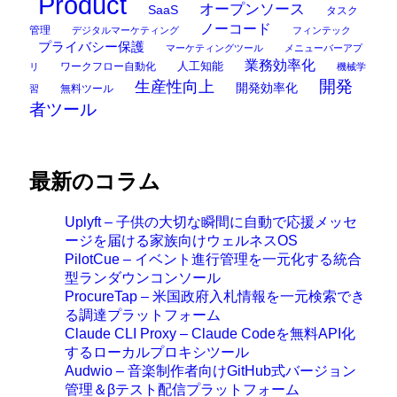
Product
オープンソース
SaaS
タスク
ノーコード
管理
デジタルマーケティング
フィンテック
プライバシー保護
マーケティングツール
メニューバーアプ
業務効率化
ワークフロー自動化
人工知能
リ
機械学
開発
生産性向上
開発効率化
無料ツール
習
者ツール
最新のコラム
Uplyft – 子供の大切な瞬間に自動で応援メッセ
ージを届ける家族向けウェルネスOS
PilotCue – イベント進行管理を一元化する統合
型ランダウンコンソール
ProcureTap – 米国政府入札情報を一元検索でき
る調達プラットフォーム
Claude CLI Proxy – Claude Codeを無料API化
するローカルプロキシツール
Audwio – 音楽制作者向けGitHub式バージョン
管理＆βテスト配信プラットフォーム