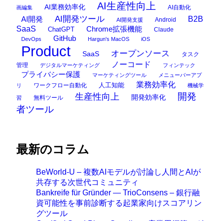
AI生産性向上
AI業務効率化
AI自動化
画編集
AI開発ツール
AI開発
B2B
Android
AI開発支援
SaaS
Chrome拡張機能
ChatGPT
Claude
GitHub
DevOps
Hargun's MacOS
iOS
Product
オープンソース
SaaS
タスク
ノーコード
管理
デジタルマーケティング
フィンテック
プライバシー保護
マーケティングツール
メニューバーアプ
業務効率化
ワークフロー自動化
人工知能
リ
機械学
開発
生産性向上
開発効率化
無料ツール
習
者ツール
最新のコラム
BeWorld-U – 複数AIモデルが討論し人間とAIが
共存する次世代コミュニティ
Bankreife für Gründer — TrioConsens – 銀行融
資可能性を事前診断する起業家向けスコアリン
グツール