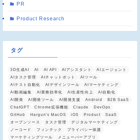
PR
Product Research
タグ
3D生成AI
AI
AI API
AIアシスタント
AIエージェント
AIタスク管理
AIチャットボット
AIツール
AIテスト自動化
AIデザインツール
AIマーケティング
AI動画編集
AI業務効率化
AI生産性向上
AI自動化
AI開発
AI開発ツール
AI開発支援
Android
B2B SaaS
ChatGPT
Chrome拡張機能
Claude
DevOps
GitHub
Hargun's MacOS
iOS
Product
SaaS
オープンソース
タスク管理
デジタルマーケティング
ノーコード
フィンテック
プライバシー保護
マーケティングツール
メニューバーアプリ