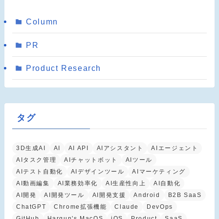
Column
PR
Product Research
タグ
3D生成AI
AI
AI API
AIアシスタント
AIエージェント
AIタスク管理
AIチャットボット
AIツール
AIテスト自動化
AIデザインツール
AIマーケティング
AI動画編集
AI業務効率化
AI生産性向上
AI自動化
AI開発
AI開発ツール
AI開発支援
Android
B2B SaaS
ChatGPT
Chrome拡張機能
Claude
DevOps
GitHub
Hargun's MacOS
iOS
Product
SaaS