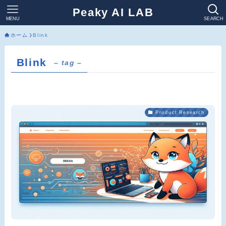
Peaky AI LAB
MENU
SEARCH
ホーム
Blink
Blink
– tag –
Product Research