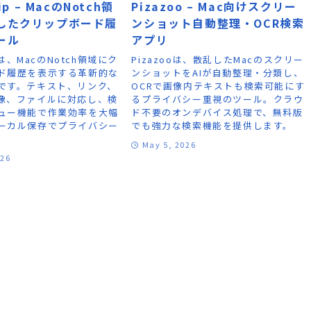
ip – MacのNotch領
Pizazoo – Mac向けスクリー
したクリップボード履
ンショット自動整理・OCR検索
ール
アプリ
ipは、MacのNotch領域にク
Pizazooは、散乱したMacのスクリー
ド履歴を表示する革新的な
ンショットをAIが自動整理・分類し、
です。テキスト、リンク、
OCRで画像内テキストも検索可能にす
像、ファイルに対応し、検
るプライバシー重視のツール。クラウ
ュー機能で作業効率を大幅
ド不要のオンデバイス処理で、無料版
ーカル保存でプライバシー
でも強力な検索機能を提供します。
。
May 5, 2026
026