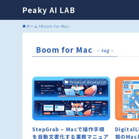
Peaky AI LAB
ホーム
Boom for Mac
Boom for Mac
– tag –
Product Research
StepGrab – Macで操作手順
Digita
を自動文書化する業務マニュア
視のMa