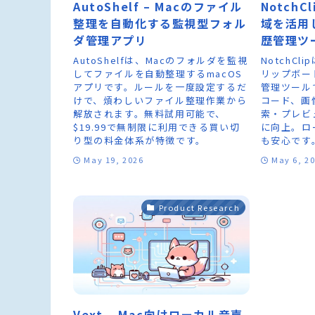
AutoShelf – Macのファイル
NotchCl
整理を自動化する監視型フォル
域を活用
ダ管理アプリ
歴管理ツ
AutoShelfは、Macのフォルダを監視
NotchCl
してファイルを自動整理するmacOS
リップボー
アプリです。ルールを一度設定するだ
管理ツール
けで、煩わしいファイル整理作業から
コード、画
解放されます。無料試用可能で、
索・プレビ
$19.99で無制限に利用できる買い切
に向上。ロ
り型の料金体系が特徴です。
も安心です
May 19, 2026
May 6, 2
Product Research
Vext – Mac向けローカル音声