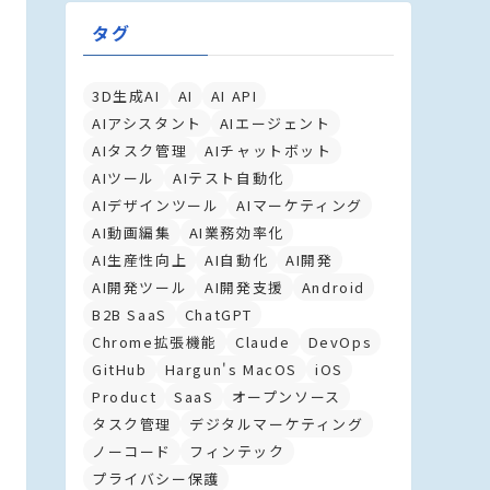
タグ
3D生成AI
AI
AI API
AIアシスタント
AIエージェント
AIタスク管理
AIチャットボット
AIツール
AIテスト自動化
AIデザインツール
AIマーケティング
AI動画編集
AI業務効率化
AI生産性向上
AI自動化
AI開発
AI開発ツール
AI開発支援
Android
B2B SaaS
ChatGPT
Chrome拡張機能
Claude
DevOps
GitHub
Hargun's MacOS
iOS
Product
SaaS
オープンソース
タスク管理
デジタルマーケティング
ノーコード
フィンテック
プライバシー保護