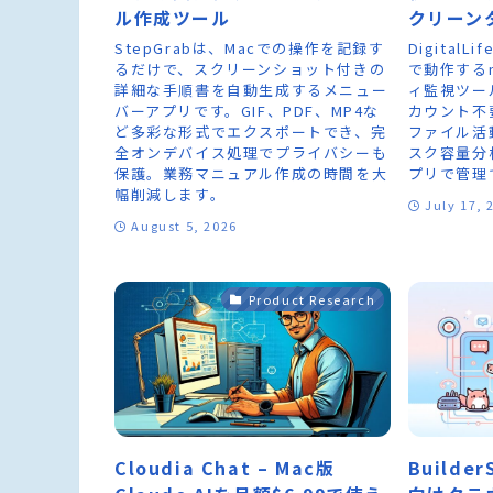
ル作成ツール
クリーン
StepGrabは、Macでの操作を記録す
Digital
るだけで、スクリーンショット付きの
で動作する
詳細な手順書を自動生成するメニュー
ィ監視ツー
バーアプリです。GIF、PDF、MP4な
カウント不
ど多彩な形式でエクスポートでき、完
ファイル活
全オンデバイス処理でプライバシーも
スク容量分
保護。業務マニュアル作成の時間を大
プリで管理
幅削減します。
July 17, 
August 5, 2026
Product Research
Cloudia Chat – Mac版
Builde