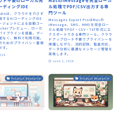
ウド不要のローカル完
MacのiMessageを完全ローカ
ーディングIDE
ル処理でPDF/CSV出力する専
門ツール
Studioは、クラウドを介さず
結するAIコーディングIDE
Messages Export ProはMacの
エージェントによる自動コー
iMessage、SMS、MMSを完全ロー
ckerプレビュー、ローカ
カル処理でPDF・CSV・TXT形式にエ
パイプラインを搭載。デー
クスポートできる専門ツール。クラウ
配なく、無料で利用可能。
ドアップロード不要でプライバシーを
者のためのプライバシー重視
保護しながら、法的記録、監査対応、
です。
データ分析に最適なメッセージ管理を
実現します。
2026
June 1, 2026
Product Research
Product Research