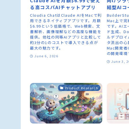
Claude AIを月額$6.99で使え
向けクラ
る高コスパAIチャットアプリ
結型AIコ
Cloudia ChatはClaude AIをMacで利
Builder
用できるネイティブアプリです。月額
Mac上で完
$6.99という低価格で、Web検索、文
です。AI
書解析、画像理解などの高度な機能を
ド生成、Do
提供。他社の同等AIアプリと比較して
ルデプロイ
約3分の1のコストで導入できる点が
タ流出の心
最大の魅力です。
Mac開発
の開発環境
June 6, 2026
June 3, 
Product Research