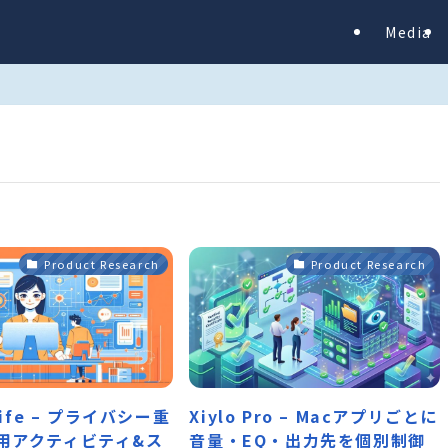
Media
Product Research
Product Research
lLife – プライバシー重
Xiylo Pro – Macアプリごとに
c用アクティビティ&ス
音量・EQ・出力先を個別制御