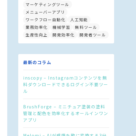
マーケティングツール
メニューバーアプリ
ワークフロー自動化
人工知能
業務効率化
機械学習
無料ツール
生産性向上
開発効率化
開発者ツール
最新のコラム
inscopy – Instagramコンテンツを無
料ダウンロードできるログイン不要ツー
ル
BrushForge – ミニチュア塗装の塗料
管理と配色を効率化するオールインワン
アプリ
Melomi – AIが感情を歌に変換する3分