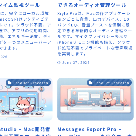
タイム監視ツール
できるオーディオ管理ツール
Lifeは、完全にローカル環境
Xiylo Proは、Macの各アプリケーシ
macOS向けアクティビテ
ョンごとに音量、出力デバイス、10
ルです。クラウド不要、ア
バンドEQ、音量ブーストを個別に設
要で、アプリの使用時間、
定できる革新的なオーディオ管理ツー
動、エネルギー消費、ディ
ルです。マイクプライバシー表示や
析を一つのメニューバーア
iPhoneリモコン機能も備え、クラウ
できます。
ド処理不要でプライベートな音声環境
を実現します。
2026
June 27, 2026
Product Research
Product Research
rStudio – Mac開発者
Messages Export Pro –