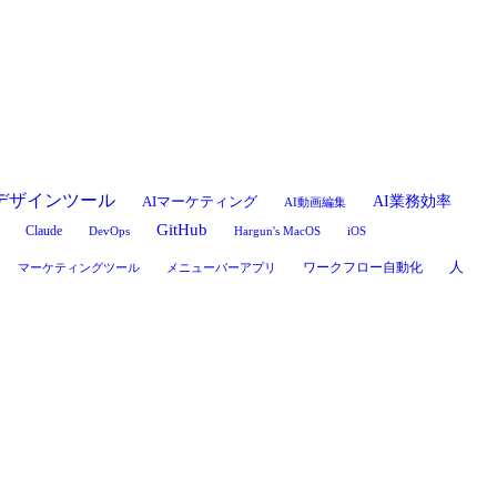
Iデザインツール
AI業務効率
AIマーケティング
AI動画編集
GitHub
Claude
DevOps
Hargun's MacOS
iOS
ワークフロー自動化
人
マーケティングツール
メニューバーアプリ