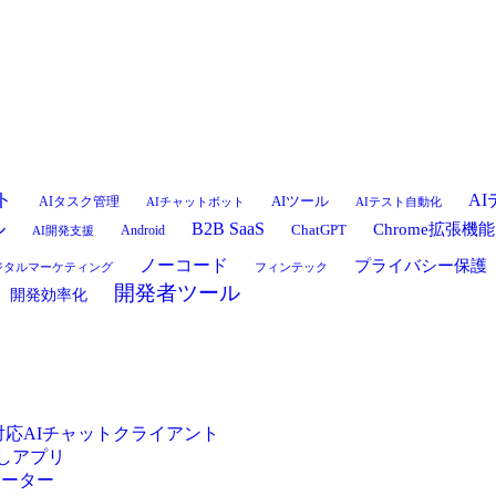
ト
A
AIタスク管理
AIツール
AIチャットボット
AIテスト自動化
ル
B2B SaaS
Chrome拡張機能
Android
ChatGPT
AI開発支援
ノーコード
プライバシー保護
フィンテック
ジタルマーケティング
開発者ツール
開発効率化
ー対応AIチャットクライアント
こしアプリ
レーター