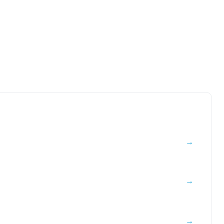
→
→
→