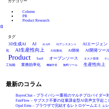
カテゴリー
Column
PR
Product Research
タグ
AI
3D生成AI
AIエージェン
AIアシスタント
AI API
AI生産性向上
AI開発ツー
AI開発
化
AI自動化
Product
オープンソース
SaaS
タスク管理
デ
生産性向上
業務効率化
工知能
無料ツール
機械学習
最新のコラム
BayesChat – プライバシー重視のマルチプロバイダ
FairFlow – サブスク不要の従量課金型AI音声文字起
Opal Emu – ブラウザで完結するレトロゲームエミュ