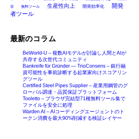
開発
生産性向上
開発効率化
無料ツール
習
者ツール
最新のコラム
BeWorld-U – 複数AIモデルが討論し人間とAIが
共存する次世代コミュニティ
Bankreife für Gründer — TrioConsens – 銀行融
資可能性を事前診断する起業家向けスコアリン
グツール
Certified Steel Pipes Supplier – 産業用鋼管のグ
ローバル調達・品質保証プラットフォーム
Tooletto – ブラウザ完結型71種無料ツール集で
ファイルを安全に処理
Warden AI – AIコーディングエージェントのト
ークン消費を最大90%削減する検証レイヤー