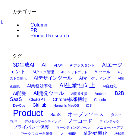
カテゴリー
Column
PR
Product Research
タグ
AI
3D生成AI
AIエージ
AIアシスタント
AI API
ェント
AIタスク管理
AIツール
AIチャットボット
AIテ
AIデザインツール
AIマーケティング
スト自動化
AI動
AI生産性向上
AI業務効率化
AI自動化
画編集
AI開発ツール
AI開発
B2B
Android
AI開発支援
SaaS
Chrome拡張機能
ChatGPT
Claude
GitHub
DevOps
Hargun's MacOS
iOS
Product
オープンソース
SaaS
タスク
ノーコード
管理
デジタルマーケティング
フィンテック
プライバシー保護
マーケティングツール
メニューバーアプ
業務効率化
ワークフロー自動化
人工知能
リ
機械学