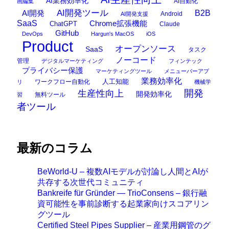
AI業務効率化
AI自動化
画編集
AI開発ツール
AI開発
B2B
Android
AI開発支援
SaaS
Chrome拡張機能
ChatGPT
Claude
GitHub
DevOps
Hargun's MacOS
iOS
Product
オープンソース
SaaS
タスク
ノーコード
管理
デジタルマーケティング
フィンテック
プライバシー保護
マーケティングツール
メニューバーアプ
業務効率化
ワークフロー自動化
人工知能
リ
機械学
開発
生産性向上
開発効率化
無料ツール
習
者ツール
最新のコラム
BeWorld-U – 複数AIモデルが討論し人間とAIが
共存する次世代コミュニティ
Bankreife für Gründer — TrioConsens – 銀行融
資可能性を事前診断する起業家向けスコアリン
グツール
Certified Steel Pipes Supplier – 産業用鋼管のグ