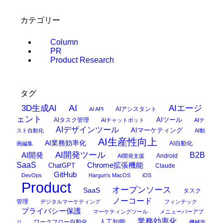
カテゴリー
Column
PR
Product Research
タグ
AI
3D生成AI
AIエージ
AIアシスタント
AI API
ェント
AIタスク管理
AIツール
AIチャットボット
AIテ
AIデザインツール
AIマーケティング
スト自動化
AI動
AI生産性向上
AI業務効率化
AI自動化
画編集
AI開発ツール
AI開発
B2B
Android
AI開発支援
SaaS
Chrome拡張機能
ChatGPT
Claude
GitHub
DevOps
Hargun's MacOS
iOS
Product
オープンソース
SaaS
タスク
ノーコード
管理
デジタルマーケティング
フィンテック
プライバシー保護
マーケティングツール
メニューバーアプ
業務効率化
ワークフロー自動化
人工知能
リ
機械学