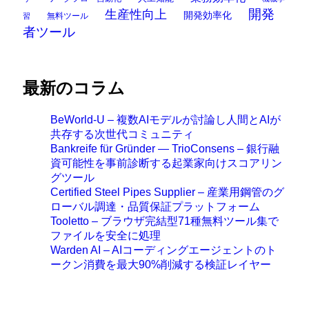
開発
生産性向上
開発効率化
無料ツール
習
者ツール
最新のコラム
BeWorld-U – 複数AIモデルが討論し人間とAIが
共存する次世代コミュニティ
Bankreife für Gründer — TrioConsens – 銀行融
資可能性を事前診断する起業家向けスコアリン
グツール
Certified Steel Pipes Supplier – 産業用鋼管のグ
ローバル調達・品質保証プラットフォーム
Tooletto – ブラウザ完結型71種無料ツール集で
ファイルを安全に処理
Warden AI – AIコーディングエージェントのト
ークン消費を最大90%削減する検証レイヤー