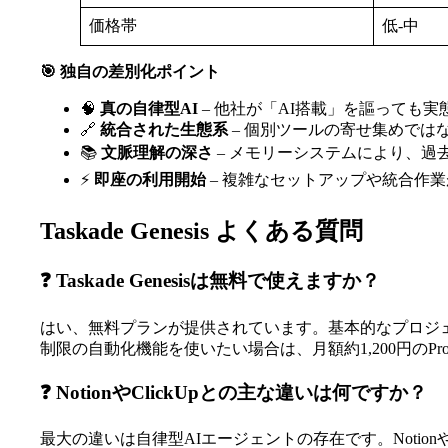
価格帯
低-中
🎯 独自の差別化ポイント
🧠
真の自律型AI
– 他社が「AI搭載」を謳っても実態
🔗
統合された生態系
– 個別ツールの寄せ集めでは
📚
文脈理解の深さ
– メモリーシステムにより、過
⚡
即座の利用開始
– 複雑なセットアップや統合作
Taskade Genesis よくある質問
❓ Taskade Genesisは無料で使えますか？
はい、無料プランが提供されています。基本的なプロジェ
制限の自動化機能を使いたい場合は、月額約1,200円のP
❓ NotionやClickUpとの主な違いは何ですか？
最大の違いは自律型AIエージェントの存在です。NotionやC