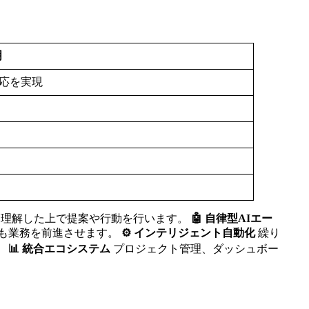
明
応を実現
を理解した上で提案や行動を行います。
🤖 自律型AIエー
も業務を前進させます。
⚙️ インテリジェント自動化
繰り
。
📊 統合エコシステム
プロジェクト管理、ダッシュボー