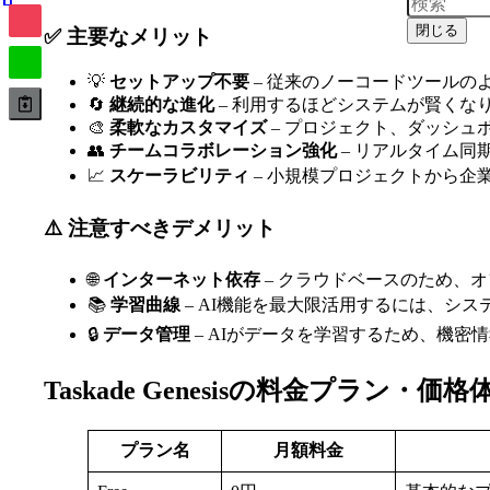
閉じる
✅ 主要なメリット
💡
セットアップ不要
– 従来のノーコードツールの
🔄
継続的な進化
– 利用するほどシステムが賢くな
🎨
柔軟なカスタマイズ
– プロジェクト、ダッシュ
👥
チームコラボレーション強化
– リアルタイム同
📈
スケーラビリティ
– 小規模プロジェクトから企
⚠️ 注意すべきデメリット
🌐
インターネット依存
– クラウドベースのため、
📚
学習曲線
– AI機能を最大限活用するには、シ
🔒
データ管理
– AIがデータを学習するため、機密
Taskade Genesisの料金プラン・価格
プラン名
月額料金