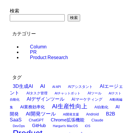
検索
検索
カテゴリー
Column
PR
Product Research
タグ
AI
3D生成AI
AIエージェ
AIアシスタント
AI API
ント
AIタスク管理
AIツール
AIチャットボット
AIテスト
AIデザインツール
AIマーケティング
自動化
AI動画編
AI生産性向上
AI
AI業務効率化
AI自動化
集
AI開発ツール
開発
B2B
Android
AI開発支援
SaaS
Chrome拡張機能
ChatGPT
Claude
GitHub
DevOps
Hargun's MacOS
iOS