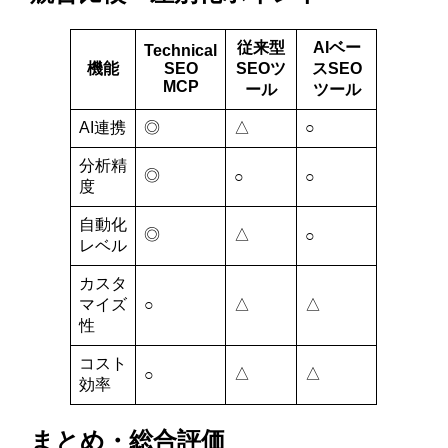
従来型
AIベー
Technical
機能
SEO
SEOツ
スSEO
MCP
ール
ツール
AI連携
◎
△
○
分析精
◎
○
○
度
自動化
◎
△
○
レベル
カスタ
マイズ
○
△
△
性
コスト
△
△
○
効率
まとめ・総合評価