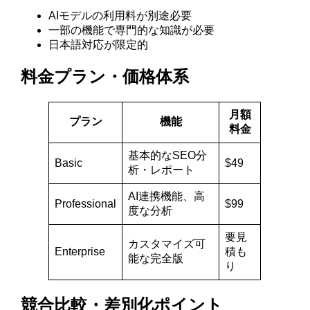
AIモデルの利用料が別途必要
一部の機能で専門的な知識が必要
日本語対応が限定的
料金プラン・価格体系
月額
プラン
機能
料金
基本的なSEO分
Basic
$49
析・レポート
AI連携機能、高
Professional
$99
度な分析
要見
カスタマイズ可
Enterprise
積も
能な完全版
り
競合比較・差別化ポイント