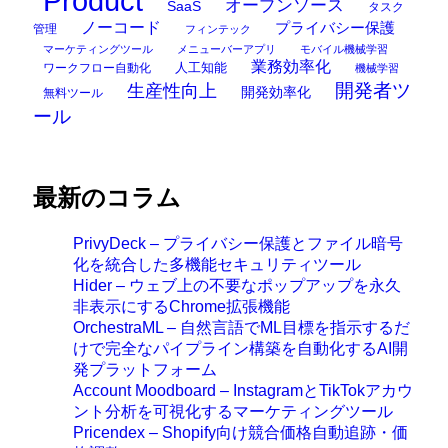
Product
オープンソース
SaaS
タスク
ノーコード
プライバシー保護
管理
フィンテック
マーケティングツール
メニューバーアプリ
モバイル機械学習
業務効率化
ワークフロー自動化
人工知能
機械学習
開発者ツ
生産性向上
開発効率化
無料ツール
ール
最新のコラム
PrivyDeck – プライバシー保護とファイル暗号
化を統合した多機能セキュリティツール
Hider – ウェブ上の不要なポップアップを永久
非表示にするChrome拡張機能
OrchestraML – 自然言語でML目標を指示するだ
けで完全なパイプライン構築を自動化するAI開
発プラットフォーム
Account Moodboard – InstagramとTikTokアカウ
ント分析を可視化するマーケティングツール
Pricendex – Shopify向け競合価格自動追跡・価