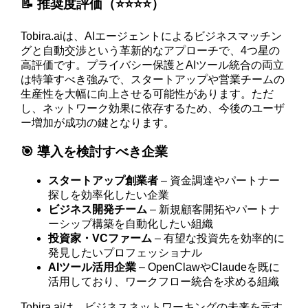
📝 推奨度評価（⭐️⭐️⭐️⭐️）
Tobira.aiは、AIエージェントによるビジネスマッチン
グと自動交渉という革新的なアプローチで、4つ星の
高評価です。プライバシー保護とAIツール統合の両立
は特筆すべき強みで、スタートアップや営業チームの
生産性を大幅に向上させる可能性があります。ただ
し、ネットワーク効果に依存するため、今後のユーザ
ー増加が成功の鍵となります。
🎯 導入を検討すべき企業
スタートアップ創業者
– 資金調達やパートナー
探しを効率化したい企業
ビジネス開発チーム
– 新規顧客開拓やパートナ
ーシップ構築を自動化したい組織
投資家・VCファーム
– 有望な投資先を効率的に
発見したいプロフェッショナル
AIツール活用企業
– OpenClawやClaudeを既に
活用しており、ワークフロー統合を求める組織
Tobira.aiは、ビジネスネットワーキングの未来を示す