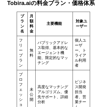
Tobira.aiの料金プラン・価格体系
プ
月
ラ
額
対象ユ
主要機能
ン
料
ーザー
名
金
フ
個人ユ
パブリックアドレ
リ
ーザ
ス取得、基本的な
ー
無
ー、ト
エージェント機
プ
料
ライア
能、限定的なマッ
ラ
ル利用
チング
ン
者
プ
ロ
ビジネ
フ
高度なマッチング
ス開発
ェ
未
アルゴリズム、優
担当
ッ
公
先サポート、詳細
者、営
シ
開
分析
業チー
ョ
ム