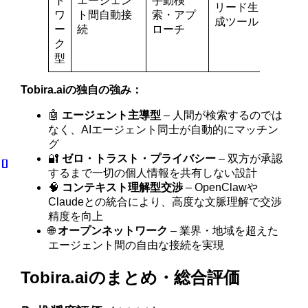
ト
エージェン
手動検
リード生
ワ
ト間自動接
索・アプ
成ツール
ー
続
ローチ
ク
型
Tobira.aiの独自の強み：
🤖
エージェント主導型
– 人間が検索するのでは
なく、AIエージェント同士が自動的にマッチン
グ
🔐
ゼロ・トラスト・プライバシー
– 双方が承認
するまで一切の個人情報を共有しない設計
🧠
コンテキスト理解型交渉
– OpenClawや
Claudeとの統合により、高度な文脈理解で交渉
精度を向上
🌐
オープンネットワーク
– 業界・地域を超えた
エージェント間の自由な接続を実現
Tobira.aiのまとめ・総合評価