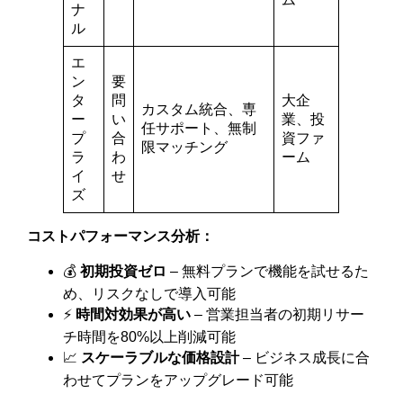
ナ
ル
エ
ン
要
タ
問
大企
カスタム統合、専
ー
い
業、投
任サポート、無制
プ
合
資ファ
限マッチング
ラ
わ
ーム
イ
せ
ズ
コストパフォーマンス分析：
💰
初期投資ゼロ
– 無料プランで機能を試せるた
め、リスクなしで導入可能
⚡
時間対効果が高い
– 営業担当者の初期リサー
チ時間を80%以上削減可能
📈
スケーラブルな価格設計
– ビジネス成長に合
わせてプランをアップグレード可能