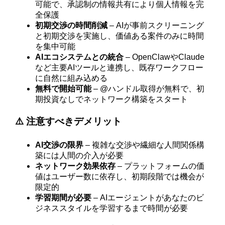
可能で、承認制の情報共有により個人情報を完
全保護
初期交渉の時間削減
– AIが事前スクリーニング
と初期交渉を実施し、価値ある案件のみに時間
を集中可能
AIエコシステムとの統合
– OpenClawやClaude
など主要AIツールと連携し、既存ワークフロー
に自然に組み込める
無料で開始可能
– @ハンドル取得が無料で、初
期投資なしでネットワーク構築をスタート
⚠️ 注意すべきデメリット
AI交渉の限界
– 複雑な交渉や繊細な人間関係構
築には人間の介入が必要
ネットワーク効果依存
– プラットフォームの価
値はユーザー数に依存し、初期段階では機会が
限定的
学習期間が必要
– AIエージェントがあなたのビ
ジネススタイルを学習するまで時間が必要