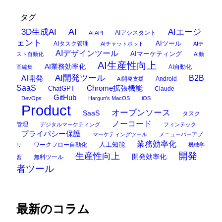
タグ
AI
3D生成AI
AIエージ
AIアシスタント
AI API
ェント
AIタスク管理
AIツール
AIチャットボット
AIテ
AIデザインツール
AIマーケティング
スト自動化
AI動
AI生産性向上
AI業務効率化
AI自動化
画編集
AI開発ツール
AI開発
B2B
Android
AI開発支援
SaaS
Chrome拡張機能
ChatGPT
Claude
GitHub
DevOps
Hargun's MacOS
iOS
Product
オープンソース
SaaS
タスク
ノーコード
管理
デジタルマーケティング
フィンテック
プライバシー保護
マーケティングツール
メニューバーアプ
業務効率化
ワークフロー自動化
人工知能
リ
機械学
開発
生産性向上
開発効率化
無料ツール
習
者ツール
最新のコラム