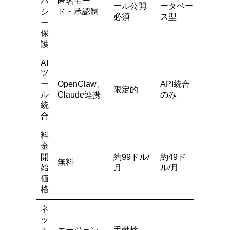
バ
匿名モー
ール公開
ータベー
シ
ド・承認制
必須
ス型
ー
保
護
AI
ツ
ー
OpenClaw、
API統合
限定的
ル
Claude連携
のみ
統
合
料
金
開
約99ドル/
約49ド
無料
始
月
ル/月
価
格
ネ
ッ