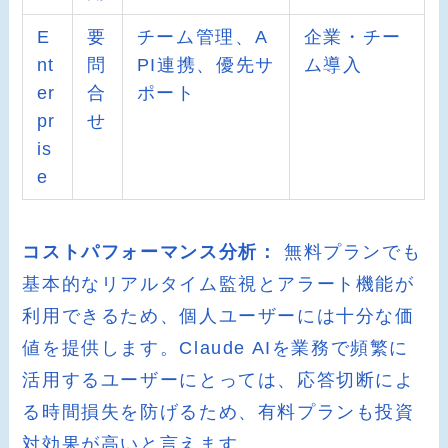
E
要
チーム管理、A
企業・チー
nt
問
PI連携、優先サ
ム導入
er
合
ポート
pr
せ
is
e
コストパフォーマンス分析：
無料プランでも
基本的なリアルタイム監視とアラート機能が
利用できるため、個人ユーザーには十分な価
値を提供します。Claude AIを業務で頻繁に
活用するユーザーにとっては、応答切断によ
る時間損失を防げるため、有料プランも投資
対効果が高いと言えます。