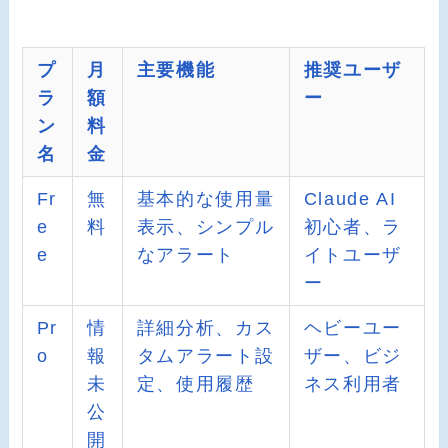
プ
月
主要機能
推奨ユーザ
ラ
額
ー
ン
料
名
金
Fr
無
基本的な使用量
Claude AI
e
料
表示、シンプル
初心者、ラ
e
なアラート
イトユーザ
ー
Pr
情
詳細分析、カス
ヘビーユー
o
報
タムアラート設
ザー、ビジ
未
定、使用履歴
ネス利用者
公
開