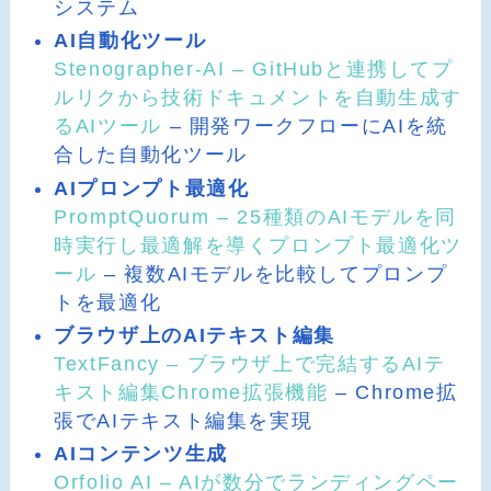
システム
AI自動化ツール
Stenographer-AI – GitHubと連携してプ
ルリクから技術ドキュメントを自動生成す
るAIツール
– 開発ワークフローにAIを統
合した自動化ツール
AIプロンプト最適化
PromptQuorum – 25種類のAIモデルを同
時実行し最適解を導くプロンプト最適化ツ
ール
– 複数AIモデルを比較してプロンプ
トを最適化
ブラウザ上のAIテキスト編集
TextFancy – ブラウザ上で完結するAIテ
キスト編集Chrome拡張機能
– Chrome拡
張でAIテキスト編集を実現
AIコンテンツ生成
Orfolio AI – AIが数分でランディングペー