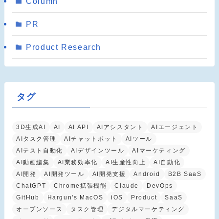
Column
PR
Product Research
タグ
3D生成AI
AI
AI API
AIアシスタント
AIエージェント
AIタスク管理
AIチャットボット
AIツール
AIテスト自動化
AIデザインツール
AIマーケティング
AI動画編集
AI業務効率化
AI生産性向上
AI自動化
AI開発
AI開発ツール
AI開発支援
Android
B2B SaaS
ChatGPT
Chrome拡張機能
Claude
DevOps
GitHub
Hargun's MacOS
iOS
Product
SaaS
オープンソース
タスク管理
デジタルマーケティング