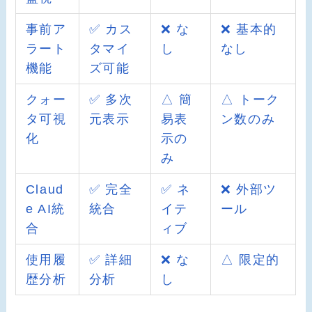
事前ア
✅ カス
❌ な
❌ 基本的
ラート
タマイ
し
なし
機能
ズ可能
クォー
✅ 多次
△ 簡
△ トーク
タ可視
元表示
易表
ン数のみ
化
示の
み
Claud
✅ 完全
✅ ネ
❌ 外部ツ
e AI統
統合
イテ
ール
合
ィブ
使用履
✅ 詳細
❌ な
△ 限定的
歴分析
分析
し