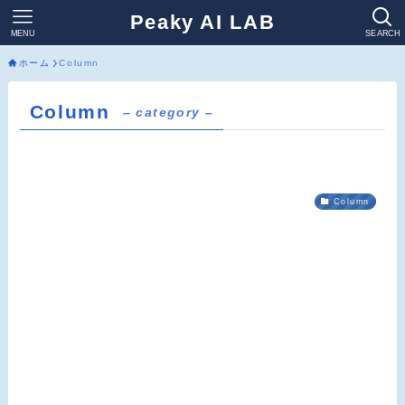
Peaky AI LAB
MENU
SEARCH
ホーム
Column
Column
– category –
Column