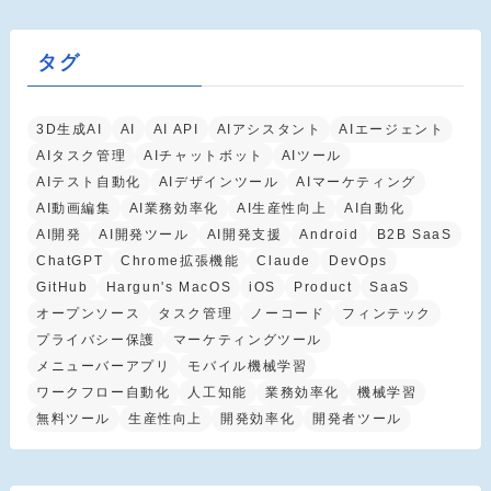
タグ
3D生成AI
AI
AI API
AIアシスタント
AIエージェント
AIタスク管理
AIチャットボット
AIツール
AIテスト自動化
AIデザインツール
AIマーケティング
AI動画編集
AI業務効率化
AI生産性向上
AI自動化
AI開発
AI開発ツール
AI開発支援
Android
B2B SaaS
ChatGPT
Chrome拡張機能
Claude
DevOps
GitHub
Hargun's MacOS
iOS
Product
SaaS
オープンソース
タスク管理
ノーコード
フィンテック
プライバシー保護
マーケティングツール
メニューバーアプリ
モバイル機械学習
ワークフロー自動化
人工知能
業務効率化
機械学習
無料ツール
生産性向上
開発効率化
開発者ツール